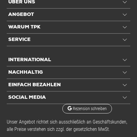
ÜBER UNS
Temperaturbeständigkeit
-20 - 70 °C
ANGEBOT
Anwendung
WARUM TPK
Für Einsatzbereich
Schwere Pakete
SERVICE
Optimale Verarbeitung
Raumtemperatur 18 - 21°
C
INTERNATIONAL
Einheiten
NACHHALTIG
Einheiten
Set: 1 Set / 2,312 kg
EINFACH BEZAHLEN
SOCIAL MEDIA
Komponenten
Rezension schreiben
Set-Inhalt
396 Rollen + 1
Unser Angebot richtet sich ausschließlich an Geschäftskunden,
Handabroller
alle Preise verstehen sich zzgl. der gesetzlichen MwSt.
Set-Komponenten