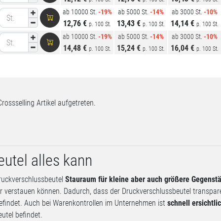
ab 10000 St.
-19%
ab 5000 St.
-14%
ab 3000 St.
-10%
St.
12,76 €
13,43 €
14,14 €
p. 100 St.
p. 100 St.
p. 100 St.
ab 10000 St.
-19%
ab 5000 St.
-14%
ab 3000 St.
-10%
St.
14,48 €
15,24 €
16,04 €
p. 100 St.
p. 100 St.
p. 100 St.
Crossselling Artikel aufgetreten.
utel alles kann
Druckverschlussbeutel
Stauraum für kleine aber auch größere Gegenst
r verstauen können. Dadurch, dass der Druckverschlussbeutel transpare
efindet. Auch bei Warenkontrollen im Unternehmen ist
schnell ersichtli
utel befindet.