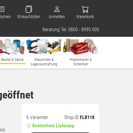
lschein
Einkaufslisten
Anmelden
Warenkorb
Beratung Tel. 0800 - 8995 000
, Beutel & Säcke
Maschinen &
Präsentieren &
Lagerausstattung
Schenken
geöffnet
6 Varianten
Shop-ID
FLB118
Kostenfreie Lieferung
und