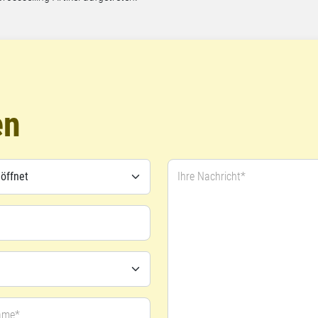
en
Ihre Nachricht*
ame*