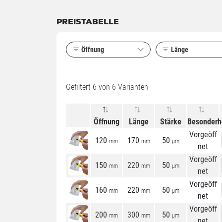
PREISTABELLE
Öffnung
Länge
Gefiltert
6
von 6 Varianten
Öffnung
Länge
Stärke
Besonderh
Vorgeöff
120
170
50
mm
mm
µm
net
Vorgeöff
150
220
50
mm
mm
µm
net
Vorgeöff
160
220
50
mm
mm
µm
net
Vorgeöff
200
300
50
mm
mm
µm
net