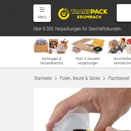
Menü
Über 8.000 Verpackungen für Geschäftskunden.
Kartonagen &
Post- & Versand-
Verschließe
Versandkartons
verpackungen
Kennzeichn
Startseite
Folien, Beutel & Säcke
Flachbeutel