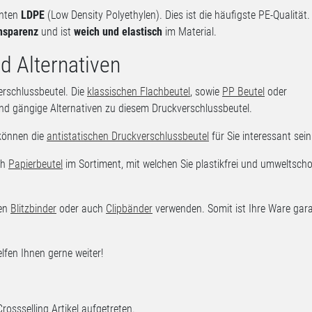
nnten
LDPE
(Low Density Polyethylen). Dies ist die häufigste PE-Qualität.
nsparenz
und ist
weich und elastisch
im Material.
d Alternativen
erschlussbeutel. Die
klassischen Flachbeutel
, sowie
PP Beutel
oder
nd gängige Alternativen zu diesem Druckverschlussbeutel.
können die
antistatischen Druckverschlussbeutel
für Sie interessant sein
ch
Papierbeutel
im Sortiment, mit welchen Sie plastikfrei und umweltsch
len
Blitzbinder
oder auch
Clipbänder
verwenden. Somit ist Ihre Ware gara
fen Ihnen gerne weiter!
Crossselling Artikel aufgetreten.