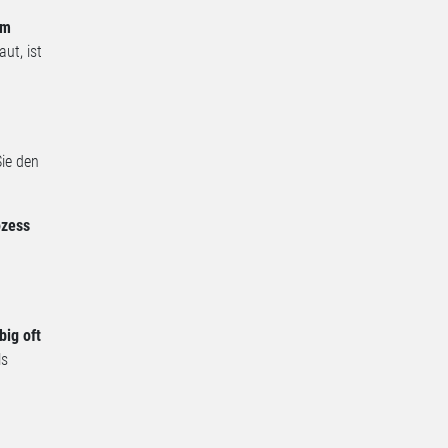
um
ut, ist
ie den
ozess
big oft
ls