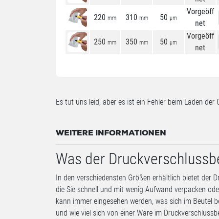
Vorgeöff
220
310
50
mm
mm
µm
net
Vorgeöff
250
350
50
mm
mm
µm
net
Es tut uns leid, aber es ist ein Fehler beim Laden der 
WEITERE INFORMATIONEN
Was der Druckverschlussbe
In den verschiedensten Größen erhältlich bietet der 
die Sie schnell und mit wenig Aufwand verpacken ode
kann immer eingesehen werden, was sich im Beutel b
und wie viel sich von einer Ware im Druckverschlussbe