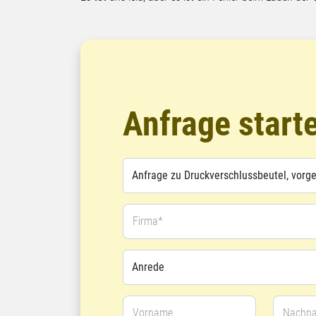
Anfrage start
Firma*
Vorname
Nachn