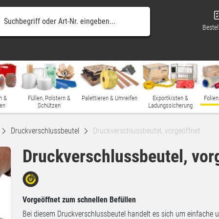
Bestel
n &
Füllen, Polstern &
Palettieren & Umreifen
Exportkisten &
Folien
en
Schützen
Ladungssicherung
Druckverschlussbeutel
Druckverschlussbeutel, vorgeöffnet
Druckverschlussbeutel, vor
Vorgeöffnet zum schnellen Befüllen
Bei diesem Druckverschlussbeutel handelt es sich um einfache 