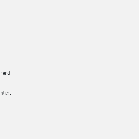
.
onend
ntiert