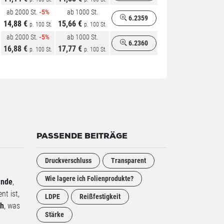
ab 2000 St.
-5%
ab 1000 St.
6.2359
14,88 €
15,66 €
p. 100 St.
p. 100 St.
ab 2000 St.
-5%
ab 1000 St.
6.2360
16,88 €
17,77 €
p. 100 St.
p. 100 St.
PASSENDE BEITRÄGE
Druckverschluss
Transparent
Wie lagere ich Folienprodukte?
ände
,
nt ist,
LDPE
Reißfestigkeit
ch
, was
Stärke