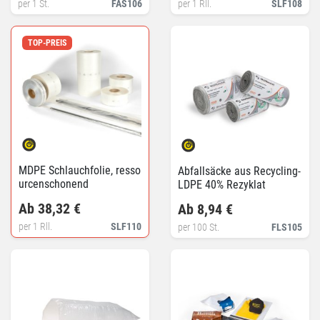
per 1 St.
FAS106
per 1 Rll.
SLF108
TOP-PREIS
MDPE Schlauchfolie, resso
Abfallsäcke aus Recycling-
urcenschonend
LDPE 40% Rezyklat
Ab 38,32 €
Ab 8,94 €
per 1 Rll.
SLF110
per 100 St.
FLS105