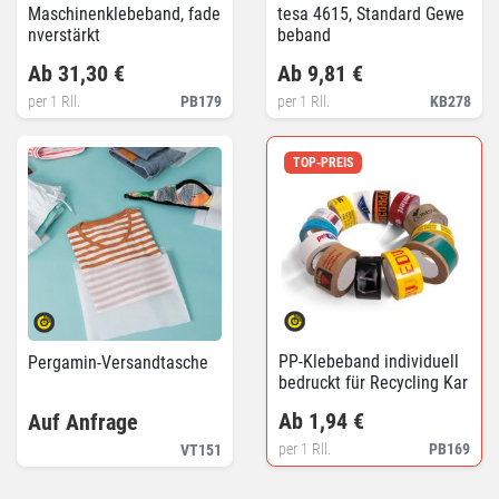
Maschinenklebeband, fade
tesa 4615, Standard Gewe
nverstärkt
beband
Ab 31,30 €
Ab 9,81 €
per 1 Rll.
PB179
per 1 Rll.
KB278
TOP-PREIS
PP-Klebeband individuell
Pergamin-Versandtasche
bedruckt für Recycling Kar
tons
Ab 1,94 €
Auf Anfrage
per 1 Rll.
PB169
VT151