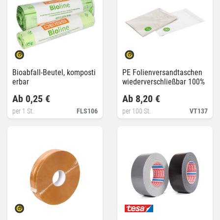
Bioabfall-Beutel, komposti
PE Folienversandtaschen
erbar
wiederverschließbar 100%
recycelt
Ab 0,25 €
Ab 8,20 €
per 1 St.
FLS106
per 100 St.
VT137