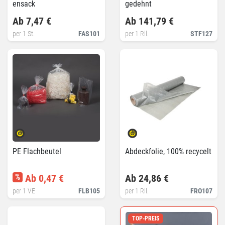
ensack
gedehnt
Ab 7,47 €
Ab 141,79 €
per 1 St.
FAS101
per 1 Rll.
STF127
PE Flachbeutel
Abdeckfolie, 100% recycelt
%
Ab 0,47 €
Ab 24,86 €
per 1 VE
FLB105
per 1 Rll.
FRO107
TOP-PREIS