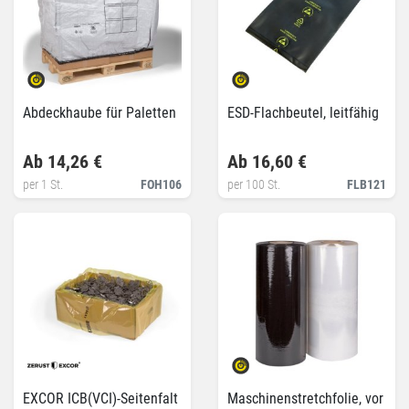
Abdeckhaube für Paletten
ESD-Flachbeutel, leitfähig
Ab 14,26 €
Ab 16,60 €
per 1 St.
FOH106
per 100 St.
FLB121
EXCOR ICB(VCI)-Seitenfalt
Maschinenstretchfolie, vor