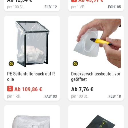
per 100 St.
FLB112
per 1 VE
FOH105
PE Seitenfaltensack auf R
Druckverschlussbeutel, vor
olle
geöffnet
%
Ab 109,86 €
Ab 7,76 €
per 1 Rll.
FAS103
per 100 St.
FLB118