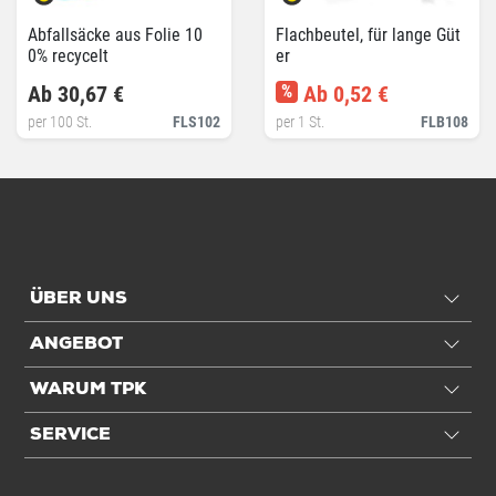
Abfallsäcke aus Folie 10
Flachbeutel, für lange Güt
0% recycelt
er
Ab 30,67 €
%
Ab 0,52 €
per 100 St.
FLS102
per 1 St.
FLB108
ÜBER UNS
ANGEBOT
WARUM TPK
SERVICE