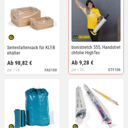
bonistretch 555, Handstret
Seitenfaltensack für KLT-B
chfolie HighTec
ehälter
Ab 9,28 €
Ab 98,82 €
per 1 Rll.
STF106
per 1 VE
FAS100