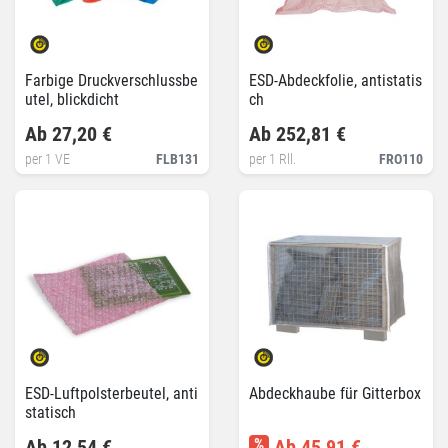
Farbige Druckverschlussbe
ESD-Abdeckfolie, antistatis
utel, blickdicht
ch
Ab 27,20 €
Ab 252,81 €
per 1 VE
FLB131
per 1 Rll.
FRO110
ESD-Luftpolsterbeutel, anti
Abdeckhaube für Gitterbox
statisch
Ab 12,54 €
%
Ab 45,91 €