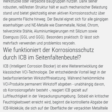
Werkstücke oder verpackte Baugruppen nutzen. Dank seiner
robusten, reißfesten Struktur hält er auch mechanischer Belastung
stand und bietet gleichzeitig einen aktiven Korrosionsschutz über
die gesamte Fläche hinweg. Der Beutel eignet sich für alle gängigen
eisenhaltigen und NE-Metalle wie Eisenmetalle, Nickel, Chrom,
teilverzinkte Stähle, Aluminiumlegierungen mit Silizium sowie
Eisenguss (GGL und GGG). Besonders praktisch: Er lässt sich
mehrfach verwenden und problemlos recyceln.
Wie funktioniert der Korrosionsschutz
durch ICB im Seitenfaltenbeutel?
ICB (Intelligent Corrosion Blocker) ist eine Weiterentwicklung der
klassischen VCI-Technologie. Der entscheidende Vorteil liegt in der
bedarfsorientierten Wirkstofffreisetzung. Während herkömmliche
VCI-Produkte permanent Wirkstoff abgeben - unabhängig davon,
ob Korrosionsgefahr besteht -, reagiert ICB gezielt auf
Luftfeuchtigkeit in der Verpackungsumgebung. Sobald ein kritischer
Feuchtigkeitswert erreicht wird, beginnt die kontrollierte Abgabe der
ICB-Moleküle, die sich auf der Oberfläche der verpackten Metallteile