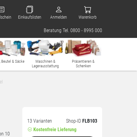
lschein
Einkaufslisten
Anmelden
Warenkorb
Beratung Tel. 0800 - 8995 000
, Beutel & Säcke
Maschinen &
Präsentieren &
Lagerausstattung
Schenken
el
13 Varianten
Shop-ID
FLB103
Kostenfreie Lieferung
von 10