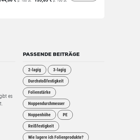
p. 100 St.
p. 100 St.
PASSENDE BEITRÄGE
2-lagig
3-lagig
Durchstoßfestigkeit
Folienstärke
gibt es
t.
Noppendurchmesser
Noppenhöhe
PE
Reißfestigkeit
Wie lagere ich Folienprodukte?