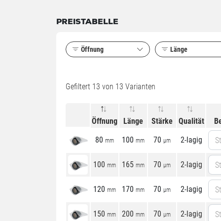
PREISTABELLE
Öffnung
Länge
Gefiltert
13
von 13 Varianten
Öffnung
Länge
Stärke
Qualität
B
80
100
70
2-lagig
St
mm
mm
µm
100
165
70
2-lagig
St
mm
mm
µm
120
170
70
2-lagig
St
mm
mm
µm
150
200
70
2-lagig
St
mm
mm
µm