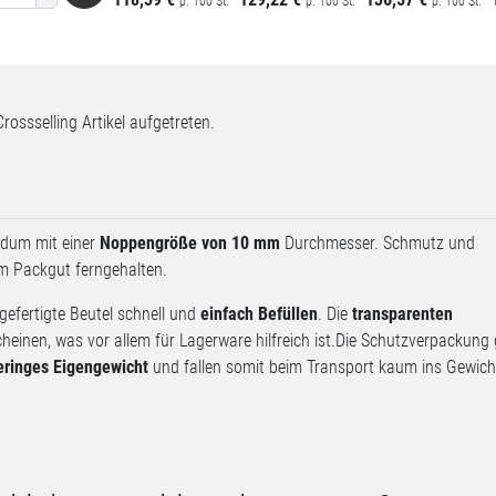
p. 100 St.
p. 100 St.
p. 100 St.
Crossselling Artikel aufgetreten.
undum mit einer
Noppengröße von 10 mm
Durchmesser. Schmutz und
m Packgut ferngehalten.
rgefertigte Beutel schnell und
einfach Befüllen
. Die
transparenten
einen, was vor allem für Lagerware hilfreich ist.Die Schutzverpackung 
eringes Eigengewicht
und fallen somit beim Transport kaum ins Gewich