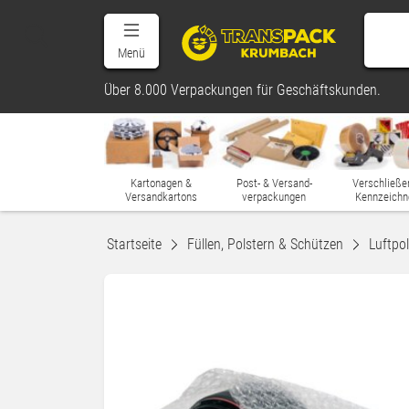
Menü
Über 8.000 Verpackungen für Geschäftskunden.
Kartonagen &
Post- & Versand-
Verschließe
Versandkartons
verpackungen
Kennzeichn
Startseite
Füllen, Polstern & Schützen
Luftpol