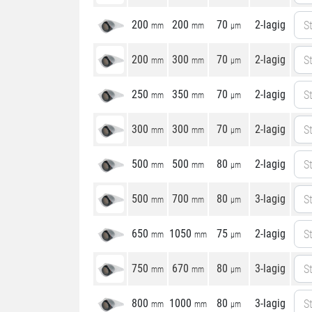
200
200
70
2-lagig
St
mm
mm
µm
200
300
70
2-lagig
St
mm
mm
µm
250
350
70
2-lagig
St
mm
mm
µm
300
300
70
2-lagig
St
mm
mm
µm
500
500
80
2-lagig
St
mm
mm
µm
500
700
80
3-lagig
St
mm
mm
µm
650
1050
75
2-lagig
St
mm
mm
µm
750
670
80
3-lagig
St
mm
mm
µm
800
1000
80
3-lagig
St
mm
mm
µm