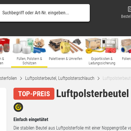
Bestel
n &
Füllen, Polstern &
Palettieren & Umreifen
Exportkisten &
Folien
en
Schützen
Ladungssicherung
sterfolien
Luftpolsterbeutel, Luftpolsterschlauch
Luftpolsterbeut
Luftpolsterbeutel
TOP-PREIS
Einfach eingetütet
Die stabilen Beutel aus Luftpolsterfolie mit einer Noppengröße 