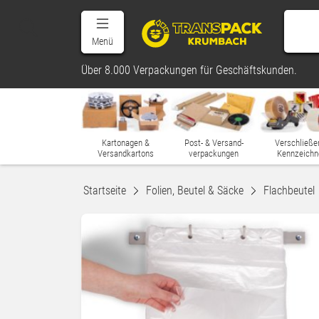
Menü
Über 8.000 Verpackungen für Geschäftskunden.
Kartonagen &
Post- & Versand-
Verschließe
Versandkartons
verpackungen
Kennzeichn
Startseite
Folien, Beutel & Säcke
Flachbeutel