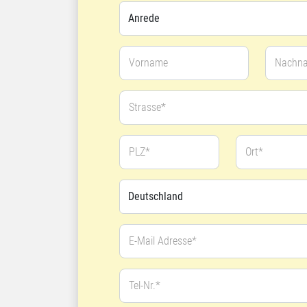
Vorname
Nachn
Strasse*
PLZ*
Ort*
E-Mail Adresse*
Tel-Nr.*