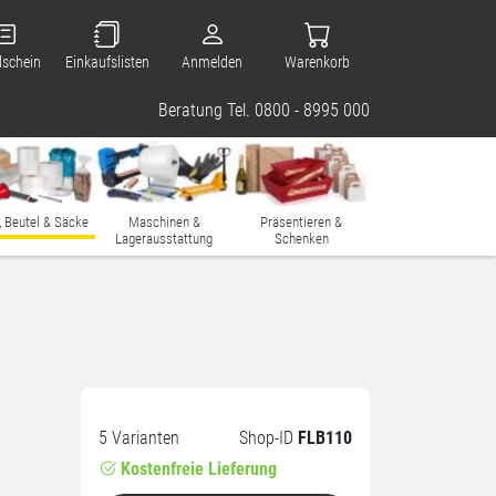
lschein
Einkaufslisten
Anmelden
Warenkorb
Beratung Tel. 0800 - 8995 000
, Beutel & Säcke
Maschinen &
Präsentieren &
Lagerausstattung
Schenken
5 Varianten
Shop-ID
FLB110
Kostenfreie Lieferung