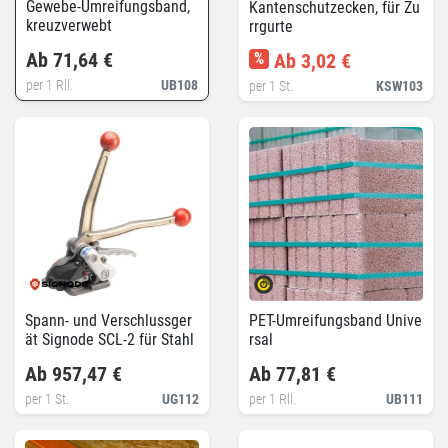
Gewebe-Umreifungsband,
Kantenschutzecken, für Zu
kreuzverwebt
rrgurte
Ab 71,64 €
%
Ab 3,02 €
per 1 Rll.
UB108
per 1 St.
KSW103
Spann- und Verschlussger
PET-Umreifungsband Unive
ät Signode SCL-2 für Stahl
rsal
band
Ab 957,47 €
Ab 77,81 €
per 1 St.
UG112
per 1 Rll.
UB111