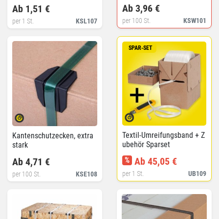
Ab 3,96 €
Ab 1,51 €
per 100 St.
KSW101
per 1 St.
KSL107
SPAR-SET
Textil-Umreifungsband + Z
Kantenschutzecken, extra
ubehör Sparset
stark
%
Ab 45,05 €
Ab 4,71 €
per 1 St.
UB109
per 100 St.
KSE108