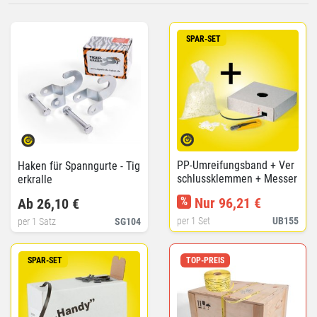
SPAR-SET
PP-Umreifungsband + Ver
Haken für Spanngurte - Tig
schlussklemmen + Messer
erkralle
Spar-Set
%
Nur 96,21 €
Ab 26,10 €
per 1 Set
UB155
per 1 Satz
SG104
SPAR-SET
TOP-PREIS