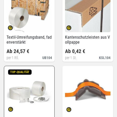
Textil-Umreifungsband, fad
Kantenschutzleisten aus V
enverstärkt
ollpappe
Ab 24,57 €
Ab 0,42 €
per 1 Rll.
UB104
per 1 St.
KSL104
TOP-QUALITÄT