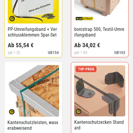
PP-Umreifungsband + Ver
bonistrap 500, Textil-Umre
schlussklemmen Spar-Set
ifungsband
Ab 55,54 €
Ab 34,02 €
per 1 St.
UB154
per 1 Rll.
UB103
TOP-PREIS
Kantenschutzecken Stand
Kantenschutzleisten, wass
ard
erabweisend