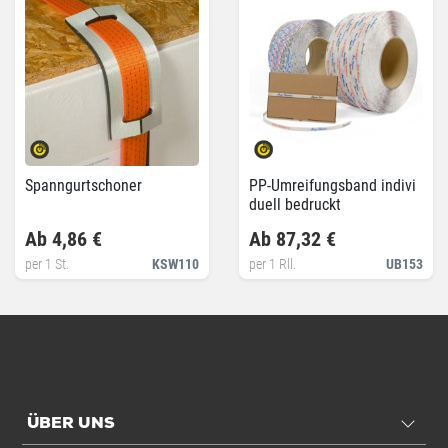
Spanngurtschoner
PP-Umreifungsband indivi
duell bedruckt
Ab 4,86 €
Ab 87,32 €
per 1 St.
KSW110
per 1 Rll.
UB153
ÜBER UNS