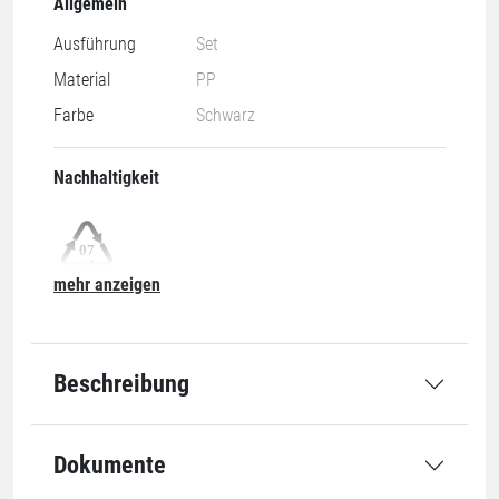
Allgemein
Ausführung
Set
Material
PP
Farbe
Schwarz
Nachhaltigkeit
mehr anzeigen
07-O
Abmessung
Beschreibung
Bandbreite
12,7 mm
Dokumente
Länge
1000 m