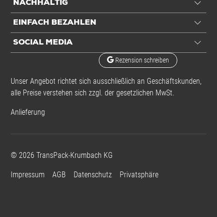
Set-Inhalt
1 Rolle + 1.000
NACHHALTIG
Verschlussklemmen + 1 Messer
EINFACH BEZAHLEN
Set-Komponenten
1 VE Kunststoff-Verschlussklemmen 13 mm
SOCIAL MEDIA
1 Rolle Spendekarton PP Umreifungsband 12,7 mm
Rezension schreiben
1 Stück Sicherheitsmesser bonicut 700, 18mm Klinge
Unser Angebot richtet sich ausschließlich an Geschäftskunden,
alle Preise verstehen sich zzgl. der gesetzlichen MwSt.
Alle Angaben ohne Gewähr, Druckfehler vorbehalten.
Anlieferung
©
2026
TransPack-Krumbach KG
Impressum
AGB
Datenschutz
Privatsphäre