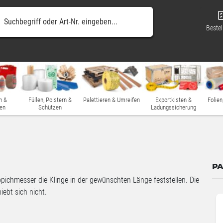
Bestel
n &
Füllen, Polstern &
Palettieren & Umreifen
Exportkisten &
Folien
en
Schützen
Ladungssicherung
PA
eppichmesser die Klinge in der gewünschten Länge feststellen. Die
iebt sich nicht.