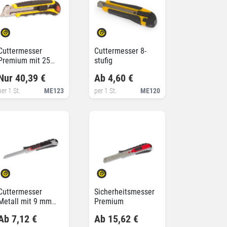
Cuttermesser
Cuttermesser 8-
Premium mit 25
stufig
mm Klinge
Nur 40,39 €
Ab 4,60 €
per 1 St.
ME123
per 1 St.
ME120
Cuttermesser
Sicherheitsmesser
Metall mit 9 mm
Premium
Klinge
Ab 7,12 €
Ab 15,62 €