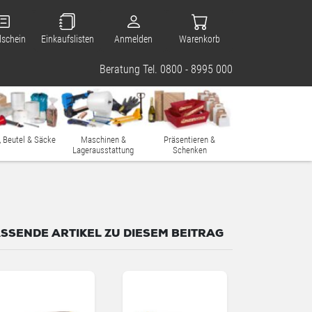
lschein
Einkaufslisten
Anmelden
Warenkorb
Beratung Tel. 0800 - 8995 000
, Beutel & Säcke
Maschinen &
Präsentieren &
Lagerausstattung
Schenken
SSENDE ARTIKEL ZU DIESEM BEITRAG