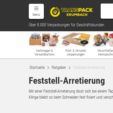
Menü
Über 8.000 Verpackungen für Geschäftskunden.
Kartonagen &
Post- & Versand-
Verschließe
Versandkartons
verpackungen
Kennzeichn
Startseite
Ratgeber
Feststell-Arretierung
Feststell-Arretierung
Mit einer Feststell-Arretierung lässt sich bei einem T
Klinge bleibt so beim Schneiden fest fixiert und versch