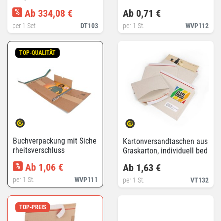
%
Ab 334,08 €
Ab 0,71 €
per 1 Set
DT103
per 1 St.
WVP112
TOP-QUALITÄT
Buchverpackung mit Siche
Kartonversandtaschen aus
rheitsverschluss
Graskarton, individuell bed
ruckt
%
Ab 1,06 €
Ab 1,63 €
per 1 St.
WVP111
per 1 St.
VT132
TOP-PREIS