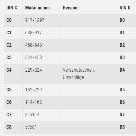
DIN C
Maße in mm
Beispiel
DIN D
C0
917x1297
D0
C1
648x917
D1
C2
458x648
D2
C3
324x458
D3
C4
229x324
Versandtaschen,
D4
Umschläge
C5
162x229
D5
C6
114x162
D6
C7
81x114
D7
C8
57x81
D8