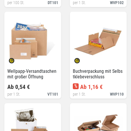
per 100 St.
DT101
per 1 St.
WVP102
Wellpapp-Versandtaschen
Buchverpackung mit Selbs
mit großer Öffnung
tklebeverschluss
Ab 0,54 €
%
Ab 1,16 €
per 1 St.
VT101
per 1 St.
WVP110