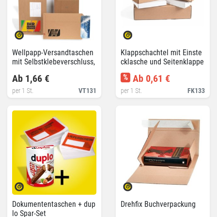
Wellpapp-Versandtaschen
Klappschachtel mit Einste
mit Selbstklebeverschluss,
cklasche und Seitenklappe
individuell bedruckt
n
Ab 1,66 €
%
Ab 0,61 €
per 1 St.
VT131
per 1 St.
FK133
Dokumententaschen + dup
Drehfix Buchverpackung
lo Spar-Set