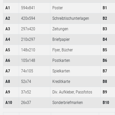
A1
594x841
Poster
B1
A2
420x594
Schreibtischunterlagen
B2
A3
297x420
Zeitungen
B3
A4
210x297
Briefpapier
B4
A5
148x210
Flyer, Bücher
B5
A6
105x148
Postkarten
B6
A7
74x105
Spielkarten
B7
A8
52x74
Kreditkarte
B8
A9
37x52
Div. Aufkleber, Passfotos
B9
A10
26x37
Sonderbriefmarken
B10