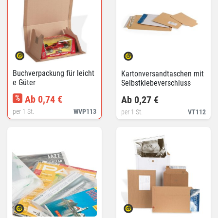
Buchverpackung für leicht
Kartonversandtaschen mit
e Güter
Selbstklebeverschluss
%
Ab 0,74 €
Ab 0,27 €
per 1 St.
WVP113
per 1 St.
VT112