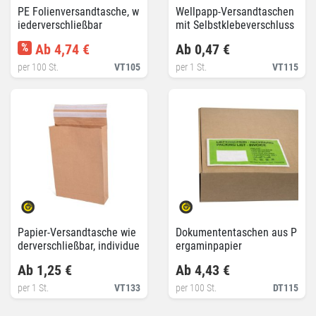
PE Folienversandtasche, w
Wellpapp-Versandtaschen
iederverschließbar
mit Selbstklebeverschluss
%
Ab 4,74 €
Ab 0,47 €
per 100 St.
VT105
per 1 St.
VT115
Papier-Versandtasche wie
Dokumententaschen aus P
derverschließbar, individue
ergaminpapier
ll bedruckt
Ab 1,25 €
Ab 4,43 €
per 1 St.
VT133
per 100 St.
DT115