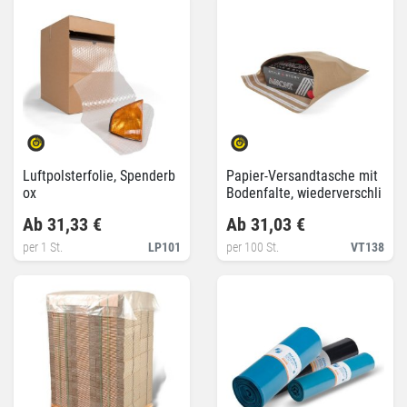
Luftpolsterfolie, Spenderb
Papier-Versandtasche mit
ox
Bodenfalte, wiederverschli
eßbar
Ab 31,33 €
Ab 31,03 €
per 1 St.
LP101
per 100 St.
VT138