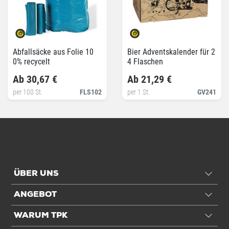
Abfallsäcke aus Folie 10
Bier Adventskalender für 2
0% recycelt
4 Flaschen
Ab 30,67 €
Ab 21,29 €
per 100 St.
FLS102
per 1 St.
GV241
ÜBER UNS
ANGEBOT
WARUM TPK