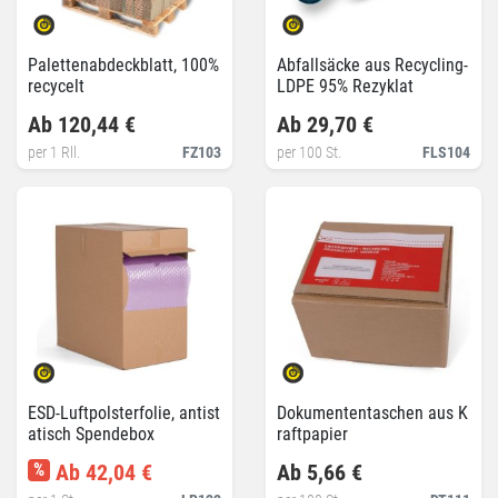
Palettenabdeckblatt, 100%
Abfallsäcke aus Recycling-
recycelt
LDPE 95% Rezyklat
Ab 120,44 €
Ab 29,70 €
per 1 Rll.
FZ103
per 100 St.
FLS104
ESD-Luftpolsterfolie, antist
Dokumententaschen aus K
atisch Spendebox
raftpapier
%
Ab 42,04 €
Ab 5,66 €