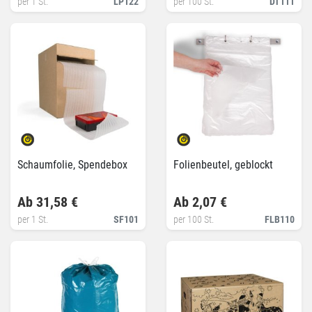
per 1 St.
LP122
per 100 St.
DT111
Schaumfolie, Spendebox
Folienbeutel, geblockt
Ab 31,58 €
Ab 2,07 €
per 1 St.
SF101
per 100 St.
FLB110