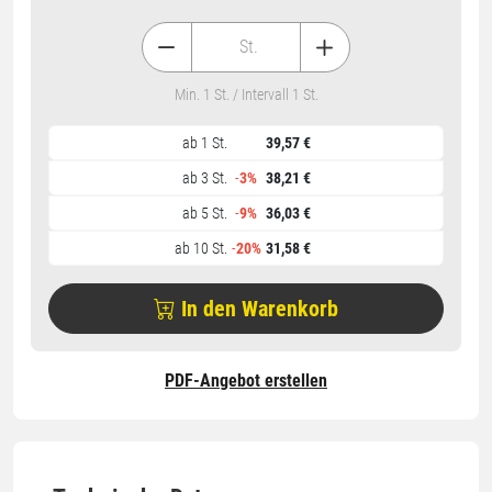
St.
Min. 1 St. / Intervall 1 St.
ab 1 St.
39,57 €
ab 3 St.
-
3%
38,21 €
ab 5 St.
-
9%
36,03 €
ab 10 St.
-
20%
31,58 €
In den Warenkorb
PDF-Angebot erstellen