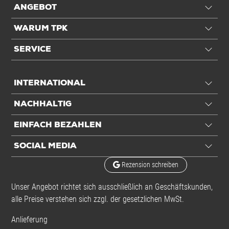
ANGEBOT
Einheiten
WARUM TPK
Inhalt
500 St./Rll.
SERVICE
Einheiten
Rolle: 1 Rolle / 12,83 kg
INTERNATIONAL
Alle Angaben ohne Gewähr, Druckfehler vorbehalten.
NACHHALTIG
EINFACH BEZAHLEN
SOCIAL MEDIA
Rezension schreiben
Unser Angebot richtet sich ausschließlich an Geschäftskunden,
alle Preise verstehen sich zzgl. der gesetzlichen MwSt.
Anlieferung