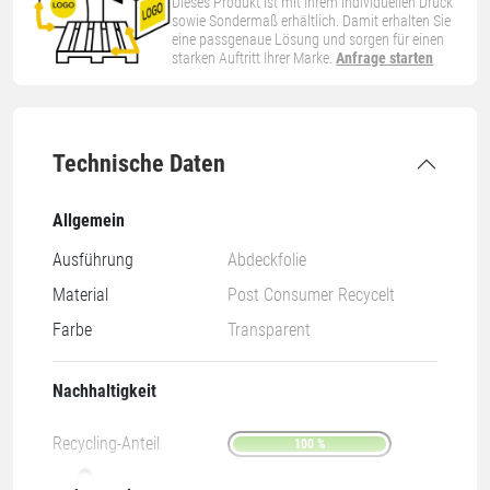
Dieses Produkt ist mit Ihrem individuellen Druck
sowie Sondermaß erhältlich. Damit erhalten Sie
eine passgenaue Lösung und sorgen für einen
starken Auftritt Ihrer Marke.
Anfrage starten
Technische Daten
Allgemein
Ausführung
Abdeckfolie
Material
Post Consumer Recycelt
Farbe
Transparent
Nachhaltigkeit
Recycling-Anteil
100 %