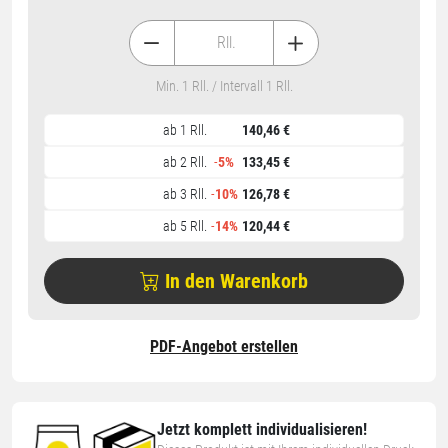
Rll.
Min. 1 Rll. / Intervall 1 Rll.
ab 1 Rll.
140,46 €
ab 2 Rll.
-
5%
133,45 €
ab 3 Rll.
-
10%
126,78 €
ab 5 Rll.
-
14%
120,44 €
In den Warenkorb
PDF-Angebot erstellen
Jetzt komplett individualisieren!