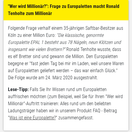
"Wer wird Millionär?":
Frage zu Europaletten macht Ronald
Tenholte zum Millionär
Folgende Frage verhalf einem 35-jährigen Saftbar-Besitzer aus
Köln zu einer Million Euro:
"Die klassische, genormte
Europalette EPAL 1 besteht aus 78 Nägeln, neun Klötzen und
insgesamt wie vielen Brettern?"
Ronald Tenholte wusste, dass
es elf Bretter sind und gewann die Million. Den Europaletten
begegne er "fast jeden Tag bei mir im Laden, weil unsere Waren
auf Europaletten geliefert werden – das war einfach Glück."
Die Folge wurde am 24. März 2020 ausgestrahlt.
Lese-Tipp:
Falls Sie Ihr Wissen rund um Europaletten
auffrischen möchten (zum Beispiel, weil Sie für Ihren "Wer wird
Millionär"-Auftritt trainieren: Alles rund um den beliebten
Ladungsträger haben wir in unserem Produkt FAQ - Beitrag
"
Was ist eine Europalette?
" zusammengefasst.