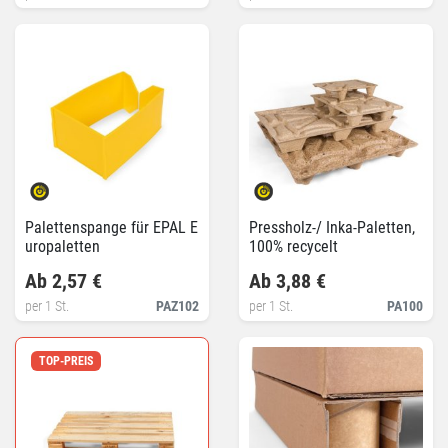
Palettenspange für EPAL E
Pressholz-/ Inka-Paletten,
uropaletten
100% recycelt
Ab 2,57 €
Ab 3,88 €
per 1 St.
PAZ102
per 1 St.
PA100
TOP-PREIS