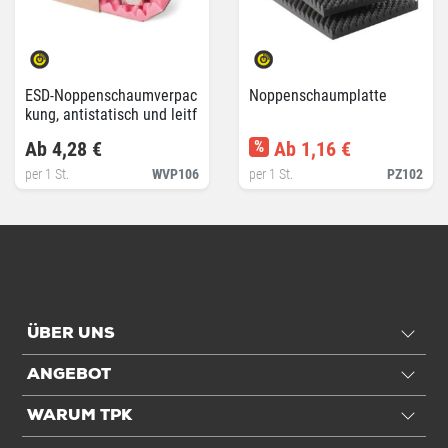
ESD-Noppenschaumverpac
Noppenschaumplatte
kung, antistatisch und leitf
ähig
Ab 4,28 €
%
Ab 1,16 €
per 1 St.
WVP106
per 1 St.
PZ102
ÜBER UNS
ANGEBOT
WARUM TPK