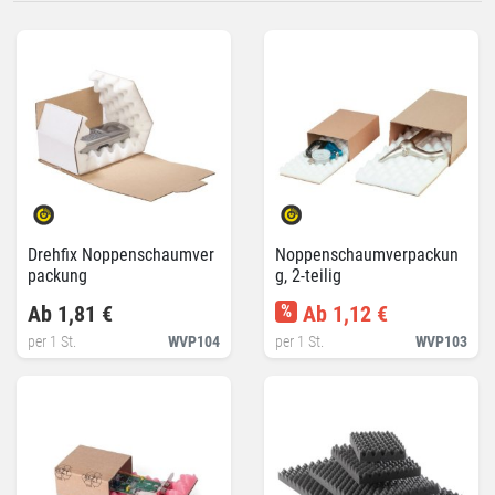
Drehfix Noppenschaumver
Noppenschaumverpackun
packung
g, 2-teilig
Ab 1,81 €
%
Ab 1,12 €
per 1 St.
WVP104
per 1 St.
WVP103