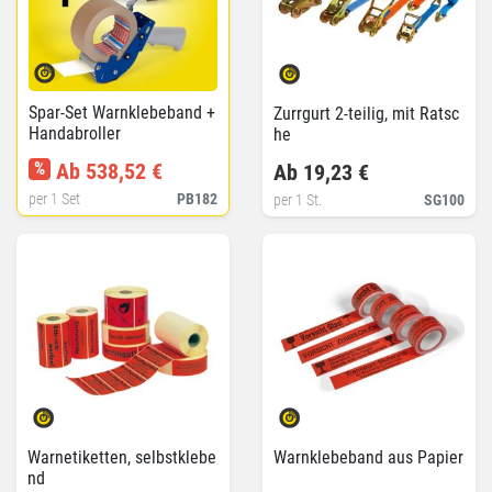
Spar-Set Warnklebeband +
Zurrgurt 2-teilig, mit Ratsc
Handabroller
he
%
Ab 538,52 €
Ab 19,23 €
per 1 Set
PB182
per 1 St.
SG100
Warnetiketten, selbstklebe
Warnklebeband aus Papier
nd