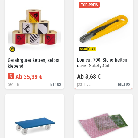
TOP-PREIS
bonicut 700, Sicherheitsm
Gefahrgutetiketten, selbst
esser Safety-Cut
klebend
Ab 3,68 €
%
Ab 35,39 €
per 1 St.
ME105
per 1 Rll.
ET102