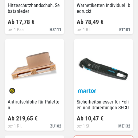
Hitzeschutzhandschuh, Se
Warnetiketten individuell b
batanleder
edruckt
Ab 17,78 €
Ab 78,49 €
per 1 Paar
HS111
per 1 Rll.
ET101
Antirutschfolie für Palette
Sicherheitsmesser für Foli
n
en und Umreifungen SECU
MAX 350
Ab 219,65 €
Ab 10,47 €
per 1 Rll.
ZU102
per 1 St.
ME132