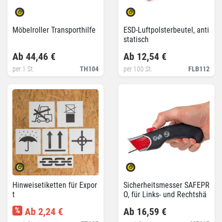
Möbelroller Transporthilfe
ESD-Luftpolsterbeutel, anti
statisch
Ab 44,46 €
Ab 12,54 €
per 1 St.
TH104
per 100 St.
FLB112
Hinweisetiketten für Expor
Sicherheitsmesser SAFEPR
t
O, für Links- und Rechtshä
nder
%
Ab 2,24 €
Ab 16,59 €