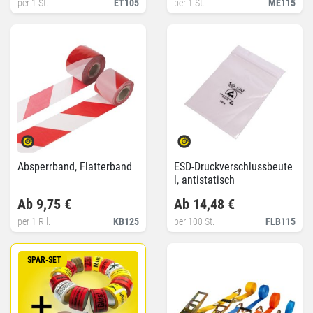
per 1 St.
ET105
per 1 St.
ME115
Absperrband, Flatterband
ESD-Druckverschlussbeute
l, antistatisch
Ab 9,75 €
Ab 14,48 €
per 1 Rll.
KB125
per 100 St.
FLB115
SPAR-SET