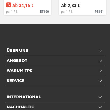
%
Ab 34,16 €
Ab 2,83 €
per 1 Rll.
ET100
per 1 Rll.
PB161
ÜBER UNS
ANGEBOT
WARUM TPK
SERVICE
INTERNATIONAL
NACHHALTIG