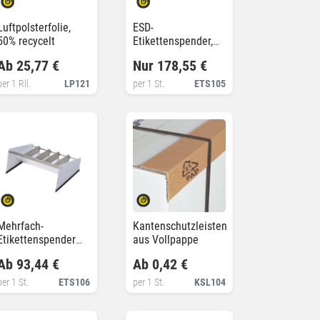
Luftpolsterfolie,
ESD-
50% recycelt
Etikettenspender,
variable Breiten
Ab 25,77 €
Nur 178,55 €
per 1 Rll.
LP121
per 1 St.
ETS105
Mehrfach-
Kantenschutzleisten
Etikettenspender
aus Vollpappe
für innengewickelte
Ab 93,44 €
Ab 0,42 €
Rollen
per 1 St.
ETS106
per 1 St.
KSL104