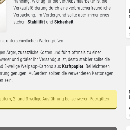
Handling. Wichtig für die Vertriebsmitarbeiter ist die
Verkaufsförderung durch eine verbraucherfreundliche
Verpackung. Im Vordergrund sollte aber immer eines
stehen:
Stabilität
und
Sicherheit
.
 mit unterschiedlichen Wellengrößen
en Ärger, zusätzliche Kosten und führt oftmals zu einer
rer und größer Ihr Versandgut ist, desto stabiler sollte die
nd 3-wellige Wellpapp-Kartons aus
Kraftpapier
. Bei leichteren
hrung genügen. Außerdem sollten die verwendeten Kartonagen
n sein.
kgütern, 2- und 3-wellige Ausführung bei schweren Packgütern