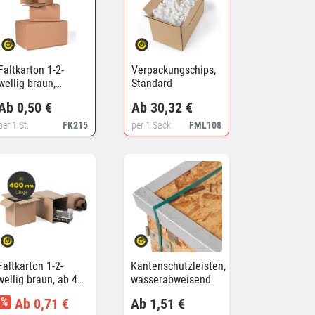
Faltkarton 1-2-
Verpackungschips,
wellig braun,
Standard
vollüberlappend
Ab 0,50 €
Ab 30,32 €
per 1 St.
FK215
per 1 Sack
FML108
Faltkarton 1-2-
Kantenschutzleisten,
wellig braun, ab 400
wasserabweisend
mm Länge
%
Ab 0,71 €
Ab 1,51 €