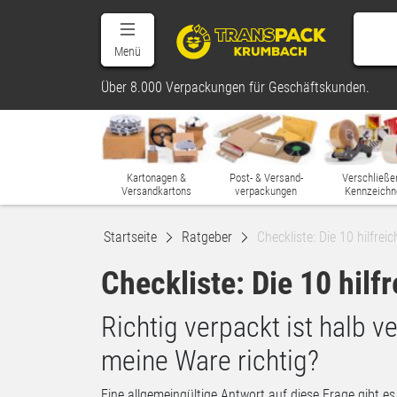
Menü
Über 8.000 Verpackungen für Geschäftskunden.
Kartonagen &
Post- & Versand-
Verschließe
Versandkartons
verpackungen
Kennzeichn
Startseite
Ratgeber
Checkliste: Die 10 hilfre
Checkliste: Die 10 hil
Richtig verpackt ist halb v
meine Ware richtig?
Eine allgemeingültige Antwort auf diese Frage gibt es n