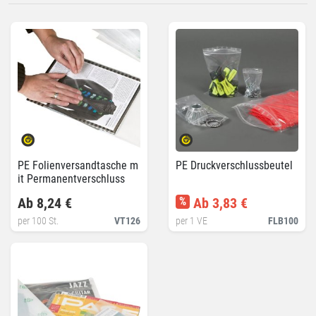
PE Folienversandtasche m
PE Druckverschlussbeutel
it Permanentverschluss
Ab 8,24 €
%
Ab 3,83 €
per 100 St.
VT126
per 1 VE
FLB100