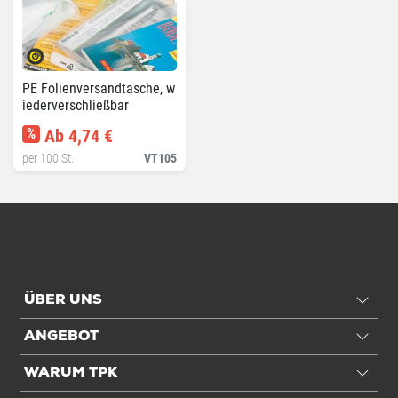
PE Folienversandtasche, w
iederverschließbar
%
Ab 4,74 €
per 100 St.
VT105
ÜBER UNS
ANGEBOT
WARUM TPK