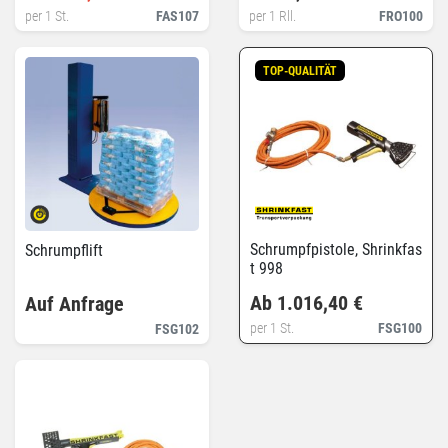
per 1 St.
FAS107
per 1 Rll.
FRO100
TOP-QUALITÄT
Schrumpfpistole, Shrinkfas
Schrumpflift
t 998
Ab 1.016,40 €
Auf Anfrage
per 1 St.
FSG100
FSG102