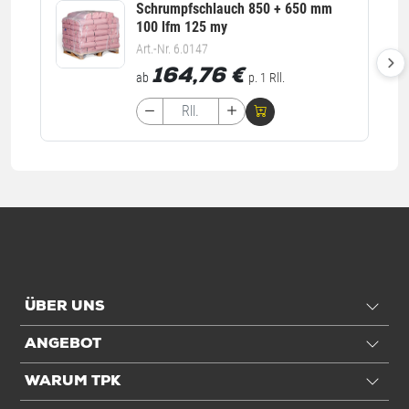
Schrumpfschlauch 850 + 650 mm
100 lfm 125 my
Art.-Nr. 6.0147
164,76
€
ab
p. 1 Rll.
ÜBER UNS
ANGEBOT
WARUM TPK