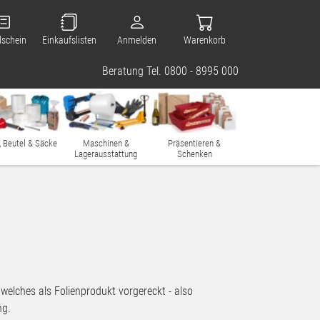
lschein
Einkaufslisten
Anmelden
Warenkorb
Beratung Tel. 0800 - 8995 000
, Beutel & Säcke
Maschinen &
Präsentieren &
Lagerausstattung
Schenken
welches als Folienprodukt vorgereckt - also
ng.