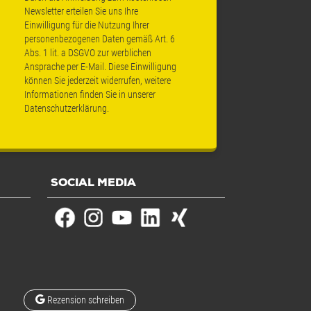
Newsletter erteilen Sie uns Ihre
Einwilligung für die Nutzung Ihrer
personenbezogenen Daten gemäß Art. 6
Abs. 1 lit. a DSGVO zur werblichen
Ansprache per E-Mail. Diese Einwilligung
können Sie jederzeit widerrufen, weitere
Informationen finden Sie in unserer
Datenschutzerklärung
.
SOCIAL MEDIA
Rezension schreiben