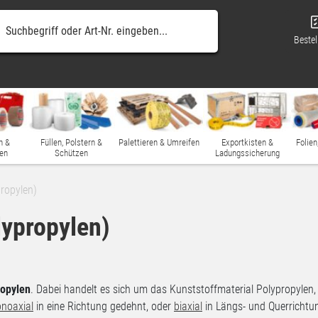
Bestel
n &
Füllen, Polstern &
Palettieren & Umreifen
Exportkisten &
Folien
en
Schützen
Ladungssicherung
ropylen)
lypropylen)
ropylen
. Dabei handelt es sich um das Kunststoffmaterial Polypropylen, 
noaxial
in eine Richtung gedehnt, oder
biaxial
in Längs- und Querrichtu