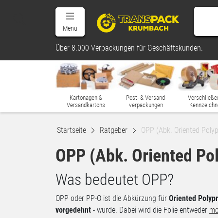
Menü
Über 8.000 Verpackungen für Geschäftskunden.
Kartonagen &
Post- & Versand-
Verschließe
Versandkartons
verpackungen
Kennzeichn
Startseite
Ratgeber
OPP (Abk. Oriented Polyp
OPP (Abk. Oriented Po
Was bedeutet OPP?
OPP oder PP-O ist die Abkürzung für
Oriented Polyp
vorgedehnt
- wurde. Dabei wird die Folie entweder
mo