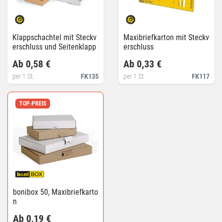
Klappschachtel mit Steckv
Maxibriefkarton mit Steckv
erschluss und Seitenklapp
erschluss
en
Ab 0,58 €
Ab 0,33 €
per 1 St.
FK135
per 1 St.
FK117
TOP-PREIS
bonibox 50, Maxibriefkarto
n
Ab 0,19 €