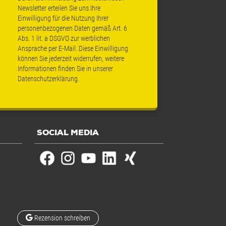
Newsletter erteilen Sie uns Ihre
Einwilligung für die Nutzung Ihrer
personenbezogenen Daten gemäß Art. 6
Abs. 1 lit. a DSGVO zur werblichen
Ansprache per E-Mail. Diese Einwilligung
können Sie jederzeit widerrufen, weitere
Informationen finden Sie in unserer
Datenschutzerklärung
.
SOCIAL MEDIA
Rezension schreiben