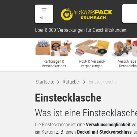
Menü
Über 8.000 Verpackungen für Geschäftskunden.
Kartonagen &
Post- & Versand-
Verschließe
Versandkartons
verpackungen
Kennzeichn
Startseite
Ratgeber
Einstecklasche
Einstecklasche
Was ist eine Einstecklasch
Die Einstecklasche ist eine
Verschlussmöglichkeit
von
ein Karton z. B. einen
Deckel mit Steckverschluss
, 