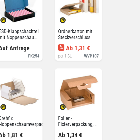
ESD-Klappschachtel
Ordnerkarton mit
mit Noppenschaum
Steckverschluss
CORTRONIC
Auf Anfrage
%
Ab 1,31 €
FK254
per 1 St.
WVP107
Drehfix
Folien-
Noppenschaumverpackung
Fixierverpackung, 1-
teilig
Ab 1,81 €
Ab 1,34 €