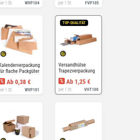
per 1 St.
WVP104
per 1 St.
FVP105
TOP-QUALITÄT
Versandhülse
Kalenderverpackung
Trapezverpackung
für flache Packgüter
%
Ab 1,25 €
%
Ab 0,38 €
per 1 St.
VHT100
per 1 St.
WVP101