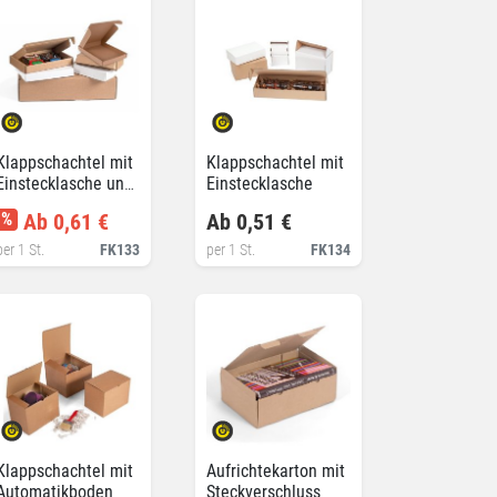
Klappschachtel mit
Klappschachtel mit
Einstecklasche und
Einstecklasche
Seitenklappen
%
Ab 0,61 €
Ab 0,51 €
per 1 St.
FK133
per 1 St.
FK134
Klappschachtel mit
Aufrichtekarton mit
Automatikboden
Steckverschluss