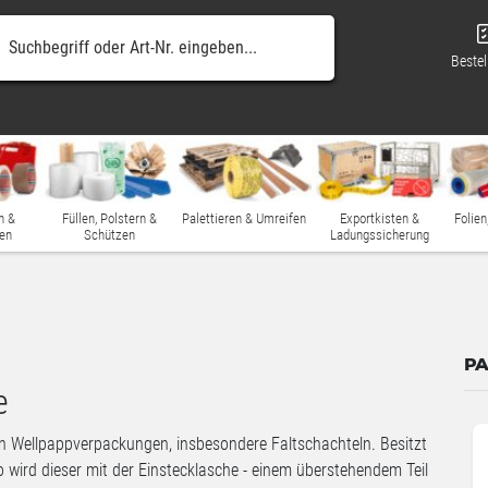
Bestel
n &
Füllen, Polstern &
Palettieren & Umreifen
Exportkisten &
Folien
en
Schützen
Ladungssicherung
PA
e
 Wellpappverpackungen, insbesondere Faltschachteln. Besitzt
so wird dieser mit der Einstecklasche - einem überstehendem Teil