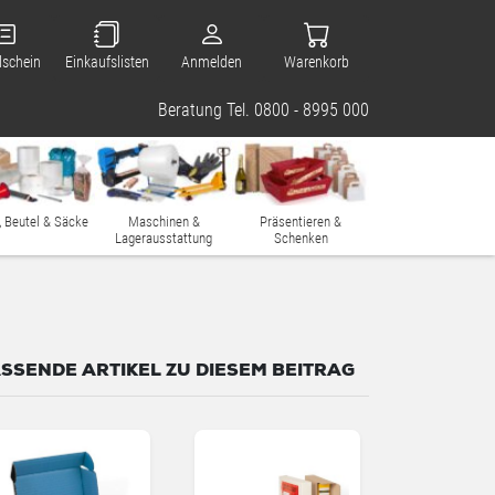
lschein
Einkaufslisten
Anmelden
Warenkorb
Beratung Tel. 0800 - 8995 000
, Beutel & Säcke
Maschinen &
Präsentieren &
Lagerausstattung
Schenken
SSENDE ARTIKEL ZU DIESEM BEITRAG