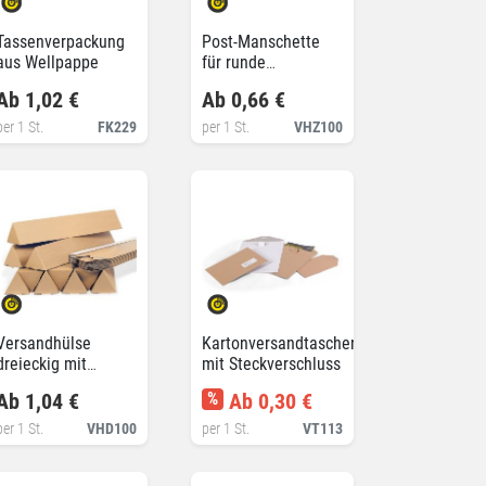
Tassenverpackung
Post-Manschette
aus Wellpappe
für runde
Versandhülsen
Ab 1,02 €
Ab 0,66 €
per 1 St.
FK229
per 1 St.
VHZ100
Versandhülse
Kartonversandtaschen
dreieckig mit
mit Steckverschluss
Steckverschluss
Ab 1,04 €
%
Ab 0,30 €
per 1 St.
VHD100
per 1 St.
VT113