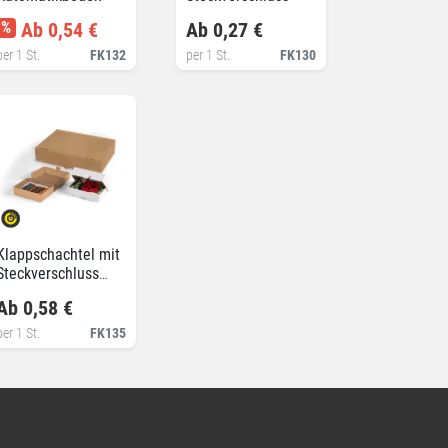
%
Ab 0,54 €
Ab 0,27 €
per 1 St.
FK132
per 1 St.
FK130
Klappschachtel mit
Steckverschluss
und Seitenklappen
Ab 0,58 €
per 1 St.
FK135