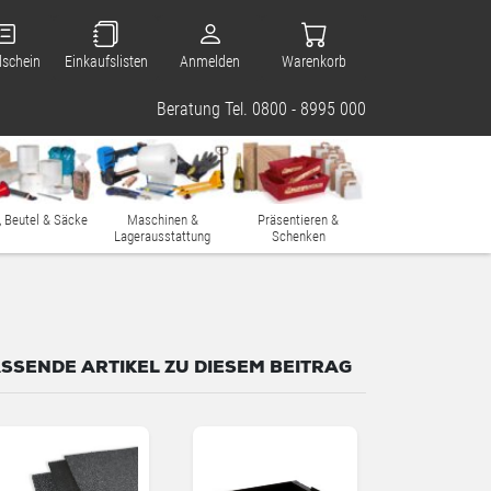
lschein
Einkaufslisten
Anmelden
Warenkorb
Beratung Tel. 0800 - 8995 000
, Beutel & Säcke
Maschinen &
Präsentieren &
Lagerausstattung
Schenken
SSENDE ARTIKEL ZU DIESEM BEITRAG