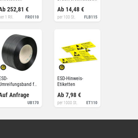
antistatisch
Ab 252,81 €
Ab 14,48 €
per 1 Rll.
FRO110
per 100 St.
FLB115
ESD-
ESD-Hinweis-
Umreifungsband für
Etiketten
Maschinen,
Auf Anfrage
Ab 7,98 €
antistatisch
UB170
per 1000 St.
ET110