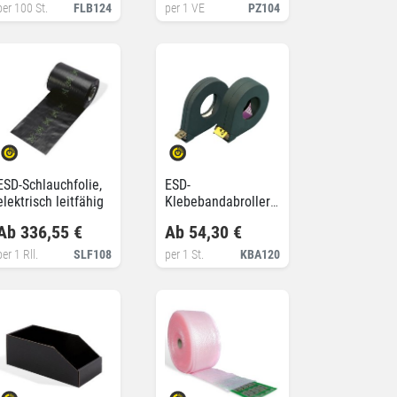
per 100 St.
FLB124
per 1 VE
PZ104
ESD-Schlauchfolie,
ESD-
elektrisch leitfähig
Klebebandabroller
H2E Handy
Ab 336,55 €
Ab 54,30 €
per 1 Rll.
SLF108
per 1 St.
KBA120