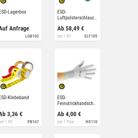
ESD-Lagerbox
ESD-
Luftpolsterschlauch,
antistatisch
Auf Anfrage
Ab 58,49 €
LGB102
per 1 Rll.
SLF105
ESD-Klebeband
ESD-
Feinstrickhandschuhe,
leitfähig
Ab 3,36 €
Ab 4,00 €
per 1 Rll.
PB167
per 1 Paar
HS110