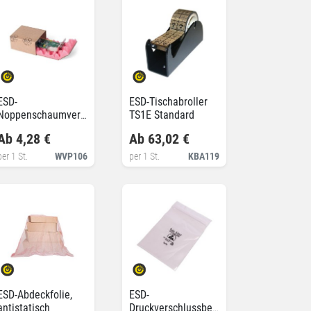
ESD-
ESD-Tischabroller
Noppenschaumverpackung,
TS1E Standard
antistatisch und
Ab 4,28 €
Ab 63,02 €
leitfähig
per 1 St.
WVP106
per 1 St.
KBA119
ESD-Abdeckfolie,
ESD-
antistatisch
Druckverschlussbeutel,