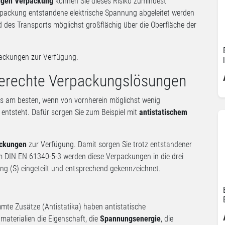
igen Verpackung
können Sie dieses Risiko zumindest
erpackung entstandene elektrische Spannung abgeleitet werden
d des Transports möglichst großflächig über die Oberfläche der
packungen zur Verfügung.
erechte Verpackungslösungen
 es am besten, wenn von vornherein möglichst wenig
 entsteht. Dafür sorgen Sie zum Beispiel mit
antistatischem
ackungen
zur Verfügung. Damit sorgen Sie trotz entstandener
 DIN EN 61340-5-3 werden diese Verpackungen in die drei
ing (S) eingeteilt und entsprechend gekennzeichnet.
mte Zusätze (Antistatika) haben antistatische
aterialien die Eigenschaft, die
Spannungsenergie
, die