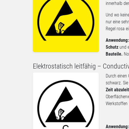
innerhalb de
Und wo keine
nur eine sehr
Regel rosa e
Anwendung:
Schutz
und e
Bauteile
.
No
Elektrostatisch leitfähig – Conducti
Durch einen 
schwarz. Sie
Zeit abzulei
Oberflächenw
Werkstoffen 
Anwendung: