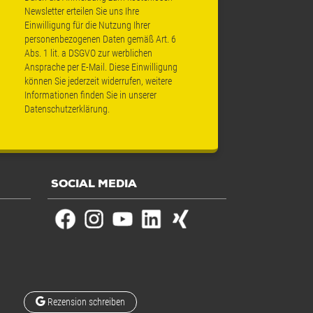
Newsletter erteilen Sie uns Ihre
Einwilligung für die Nutzung Ihrer
personenbezogenen Daten gemäß Art. 6
Abs. 1 lit. a DSGVO zur werblichen
Ansprache per E-Mail. Diese Einwilligung
können Sie jederzeit widerrufen, weitere
Informationen finden Sie in unserer
Datenschutzerklärung
.
SOCIAL MEDIA
Rezension schreiben