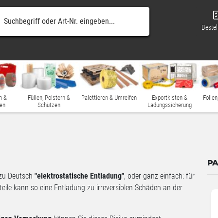
Bestel
n &
Füllen, Polstern &
Palettieren & Umreifen
Exportkisten &
Folien
en
Schützen
Ladungssicherung
PA
, zu Deutsch
"elektrostatische Entladung"
, oder ganz einfach: für
teile kann so eine Entladung zu irreversiblen Schäden an der