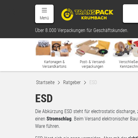
Menü
Über 8.000 Verpackungen für Geschäftskunden.
Kartonagen &
Post- & Versand-
Verschließe
Versandkartons
verpackungen
Kennzeichn
Startseite
Ratgeber
ESD
ESD
Die Abkürzung ESD steht für electrostatic discharge
einen
Stromschlag
. Beim Versand elektronischer Bau
Ware führen.