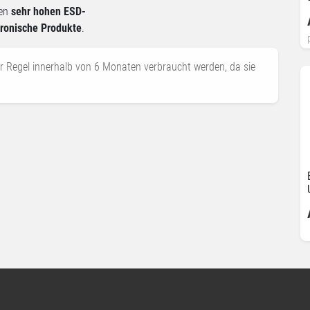
nen
sehr hohen ESD-
tronische Produkte
.
r Regel innerhalb von 6 Monaten verbraucht werden, da sie