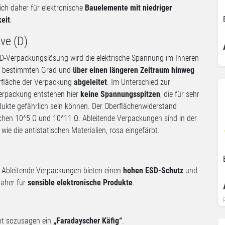
ich daher für elektronische
Bauelemente mit niedriger
keit
.
ive (D)
SD-Verpackungslösung wird die elektrische Spannung im Inneren
m bestimmten Grad und
über einen längeren Zeitraum hinweg
rfläche der Verpackung
abgeleitet
. Im Unterschied zur
Verpackung entstehen hier
keine Spannungsspitzen
, die für sehr
dukte gefährlich sein können. Der Oberflächenwiderstand
chen 10^5 Ω und 10^11 Ω. Ableitende Verpackungen sind in der
wie die antistatischen Materialien, rosa eingefärbt.
:
Ableitende Verpackungen bieten einen
hohen ESD-Schutz
und
daher für
sensible elektronische Produkte
.
ht sozusagen ein
„Faradayscher Käfig“
.