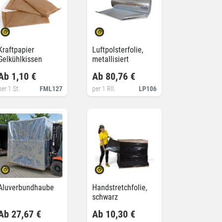
Kraftpapier
Luftpolsterfolie,
Gelkühlkissen
metallisiert
Ab 1,10 €
Ab 80,76 €
per 1 St.
FML127
per 1 Rll.
LP106
Aluverbundhaube
Handstretchfolie,
schwarz
Ab 27,67 €
Ab 10,30 €