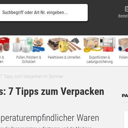
Bestel
n &
Füllen, Polstern &
Palettieren & Umreifen
Exportkisten &
Folien
en
Schützen
Ladungssicherung
: 7 Tipps zum Verpacken im Sommer
s: 7 Tipps zum Verpacken
PA
mperaturempfindlicher Waren