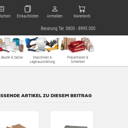
lschein
Einkaufslisten
Anmelden
Warenkorb
Beratung Tel. 0800 - 8995 000
, Beutel & Säcke
Maschinen &
Präsentieren &
Lagerausstattung
Schenken
SSENDE ARTIKEL ZU DIESEM BEITRAG