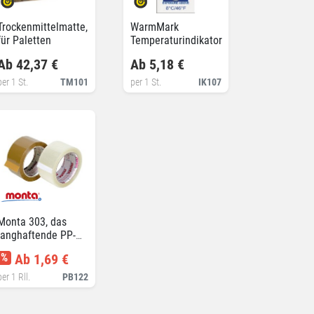
Trockenmittelmatte,
WarmMark
für Paletten
Temperaturindikator
Ab 42,37 €
Ab 5,18 €
per 1 St.
TM101
per 1 St.
IK107
Monta 303, das
langhaftende PP-
Packband
%
Ab 1,69 €
per 1 Rll.
PB122