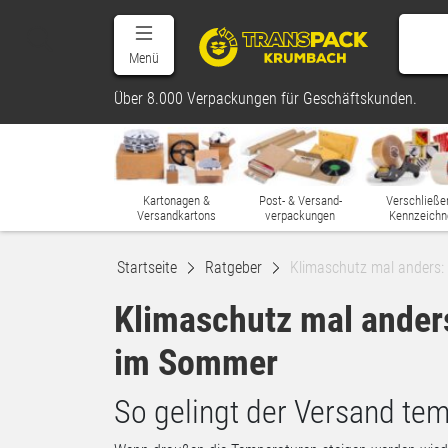
Menü
Über 8.000 Verpackungen für Geschäftskunden.
Kartonagen &
Post- & Versand-
Verschließe
Versandkartons
verpackungen
Kennzeichn
Startseite
Ratgeber
Klimaschutz mal anders
Klimaschutz mal ander
im Sommer
So gelingt der Versand te