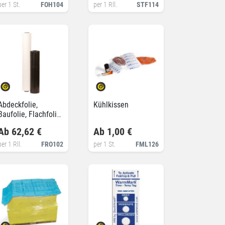
per 1 St.
FOH104
per 1 Rll.
STF114
Abdeckfolie,
Kühlkissen
Baufolie, Flachfolie,
UV-beständig
Ab 62,62 €
Ab 1,00 €
per 1 Rll.
FRO102
per 1 St.
FML126