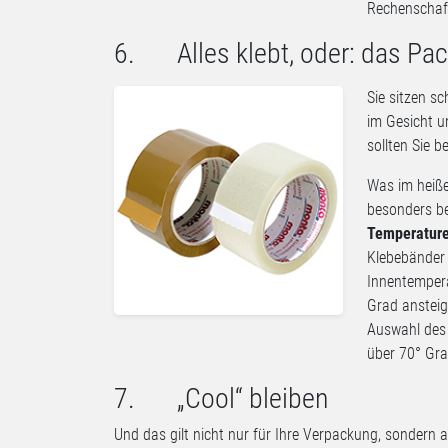
Rechenschaft
6. Alles klebt, oder: das Pa
Sie sitzen s
im Gesicht u
sollten Sie b
Was im heiß
besonders b
Temperature
Klebebänder 
Innentempera
Grad ansteig
Auswahl des
über 70° Gra
7. „Cool“ bleiben
Und das gilt nicht nur für Ihre Verpackung, sondern 