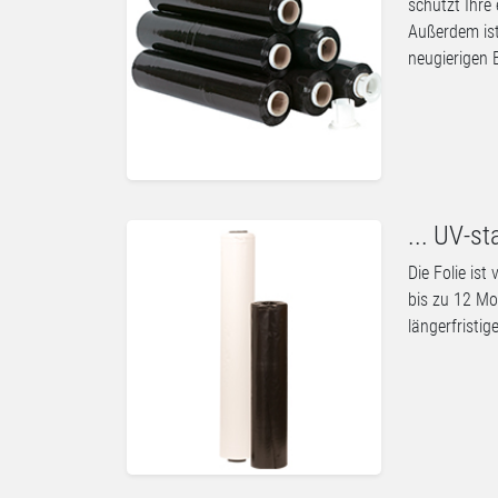
schützt Ihre
Außerdem ist
neugierigen B
... UV-st
Die Folie ist
bis zu 12 Mo
längerfristi