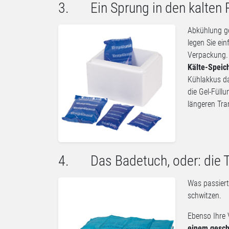
3. Ein Sprung in den kalten P
Abkühlung ge
legen Sie ei
Verpackung
Kälte-Speic
Kühlakkus d
die Gel-Füll
längeren Tra
4. Das Badetuch, oder: die T
Was passiert
schwitzen.
Ebenso Ihre 
einem gesch