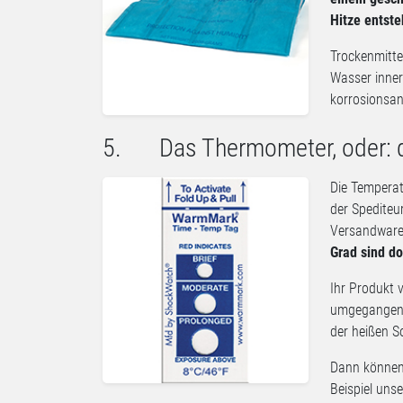
Hitze entste
Trockenmitte
Wasser inner
korrosionsan
5. Das Thermometer, oder: d
Die Temperat
der Spediteu
Versandware
Grad sind d
Ihr Produkt 
umgegangen w
der heißen S
Dann können 
Beispiel un