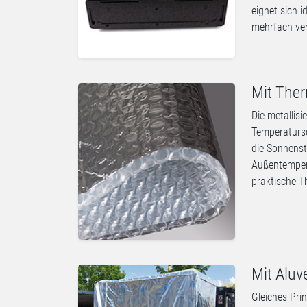
eignet sich 
mehrfach ve
Mit Ther
Die metallisi
Temperatursc
die Sonnenst
Außentempera
praktische 
Mit Aluv
Gleiches Prin