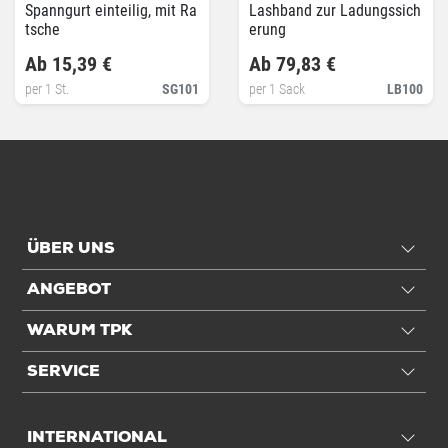
Spanngurt einteilig, mit Ra
Lashband zur Ladungssich
tsche
erung
Ab 15,39 €
Ab 79,83 €
per 1 St.
SG101
per 1 Sack
LB100
ÜBER UNS
ANGEBOT
WARUM TPK
SERVICE
INTERNATIONAL