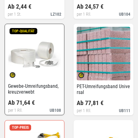
Ab 2,44 €
Ab 24,57 €
per 1 St.
LZ102
per 1 Rll.
UB104
TOP-QUALITÄT
Gewebe-Umreifungsband,
PET-Umreifungsband Unive
kreuzverwebt
rsal
Ab 71,64 €
Ab 77,81 €
per 1 Rll.
UB108
per 1 Rll.
UB111
TOP-PREIS