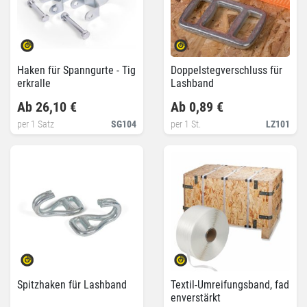
Haken für Spanngurte - Tig
Doppelstegverschluss für
erkralle
Lashband
Ab 26,10 €
Ab 0,89 €
per 1 Satz
SG104
per 1 St.
LZ101
Spitzhaken für Lashband
Textil-Umreifungsband, fad
enverstärkt