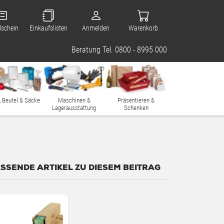
lschein
Einkaufslisten
Anmelden
Warenkorb
Beratung Tel. 0800 - 8995 000
, Beutel & Säcke
Maschinen &
Präsentieren &
Lagerausstattung
Schenken
SSENDE ARTIKEL ZU DIESEM BEITRAG