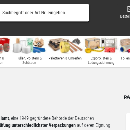
Bestel
n &
Füllen, Polstern &
Palettieren & Umreifen
Exportkisten &
Folien
en
Schützen
Ladungssicherung
PA
alamt
, eine 1949 gegründete Behörde der Deutschen
üfung unterschiedlichster Verpackungen
auf deren Eignung