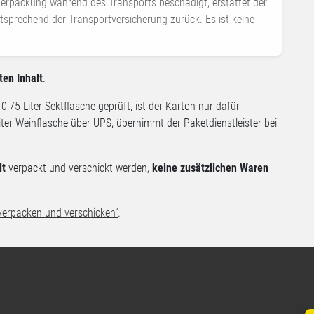
 Verpackung während des Transports beschädigt, erstattet der
ntsprechend der Transportversicherung zurück. Es ist keine
ten Inhalt
.
0,75 Liter Sektflasche geprüft, ist der Karton nur dafür
Liter Weinflasche über UPS, übernimmt der Paketdienstleister bei
lt
verpackt und verschickt werden,
keine zusätzlichen Waren
 verpacken und verschicken“
.