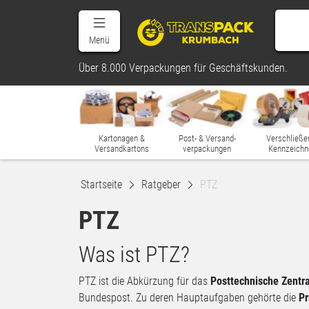
Menü
Über 8.000 Verpackungen für Geschäftskunden.
Kartonagen &
Post- & Versand-
Verschließe
Versandkartons
verpackungen
Kennzeichn
Startseite
Ratgeber
PTZ
PTZ
Was ist PTZ?
PTZ ist die Abkürzung für das
Posttechnische Zentr
Bundespost. Zu deren Hauptaufgaben gehörte die
Pr