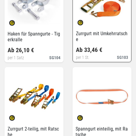
Zurrgurt mit Umkehrratsch
Haken für Spanngurte - Tig
e
erkralle
Ab 33,46 €
Ab 26,10 €
per 1 St.
SG103
per 1 Satz
SG104
Zurrgurt 2-teilig, mit Ratsc
Spanngurt einteilig, mit Ra
he
tsche