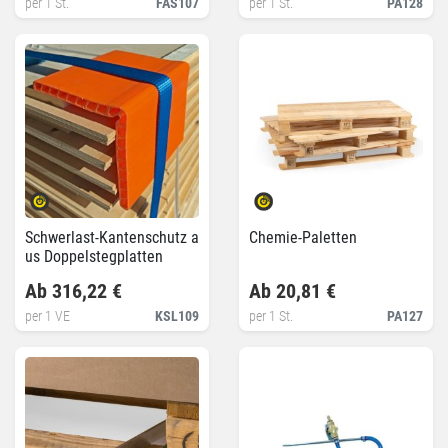
per 1 St.
FAS107
per 1 St.
PA128
Schwerlast-Kantenschutz a
Chemie-Paletten
us Doppelstegplatten
Ab 316,22 €
Ab 20,81 €
per 1 VE
KSL109
per 1 St.
PA127