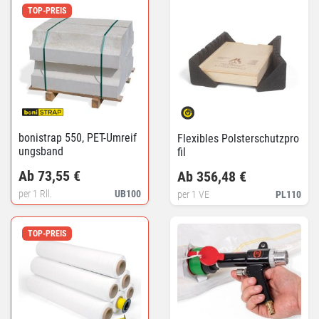
TOP-PREIS
bonistrap 550, PET-Umreif
Flexibles Polsterschutzpro
ungsband
fil
Ab 73,55 €
Ab 356,48 €
per 1 Rll.
UB100
per 1 VE
PL110
TOP-PREIS