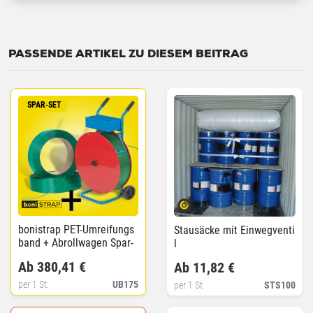
PASSENDE ARTIKEL ZU DIESEM BEITRAG
SPAR-SET
bonistrap PET-Umreifungs
Stausäcke mit Einwegventi
band + Abrollwagen Spar-
l
Set
Ab 380,41 €
Ab 11,82 €
per 1 St.
UB175
per 1 St.
STS100