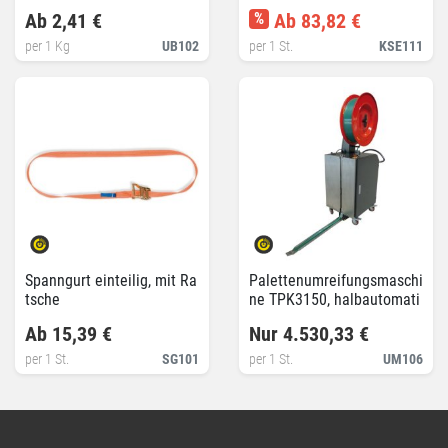
Ab 2,41 €
%
Ab 83,82 €
per 1 Kg
UB102
per 1 St.
KSE111
Spanngurt einteilig, mit Ra
Palettenumreifungsmaschi
tsche
ne TPK3150, halbautomati
sch
Ab 15,39 €
Nur 4.530,33 €
per 1 St.
SG101
per 1 St.
UM106