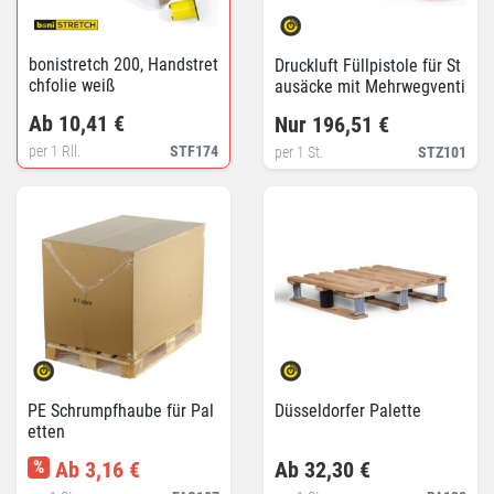
bonistretch 200, Handstret
Druckluft Füllpistole für St
chfolie weiß
ausäcke mit Mehrwegventi
l
Ab 10,41 €
Nur 196,51 €
per 1 Rll.
STF174
per 1 St.
STZ101
PE Schrumpfhaube für Pal
Düsseldorfer Palette
etten
%
Ab 3,16 €
Ab 32,30 €