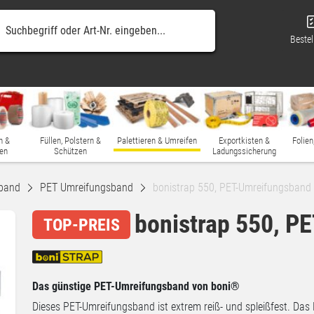
Bestel
n &
Füllen, Polstern &
Palettieren & Umreifen
Exportkisten &
Folien
en
Schützen
Ladungssicherung
band
PET Umreifungsband
bonistrap 550, PET-Umreifungsband
bonistrap 550, P
TOP-PREIS
Das günstige PET-Umreifungsband von boni®
Dieses PET-Umreifungsband ist extrem reiß- und spleißfest. Das 