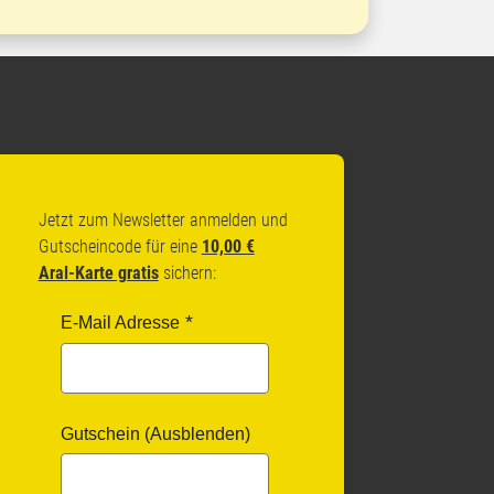
Jetzt zum Newsletter anmelden und
Gutscheincode für eine
10,00 €
Aral-Karte gratis
sichern:
E-Mail Adresse
Gutschein (Ausblenden)