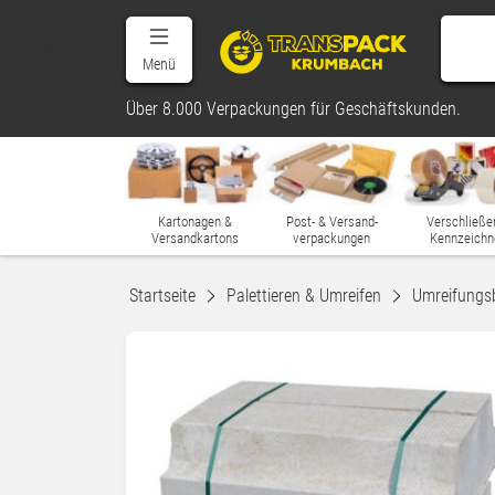
Menü
Über 8.000 Verpackungen für Geschäftskunden.
Kartonagen &
Post- & Versand-
Verschließe
Versandkartons
verpackungen
Kennzeichn
Startseite
Palettieren & Umreifen
Umreifungs