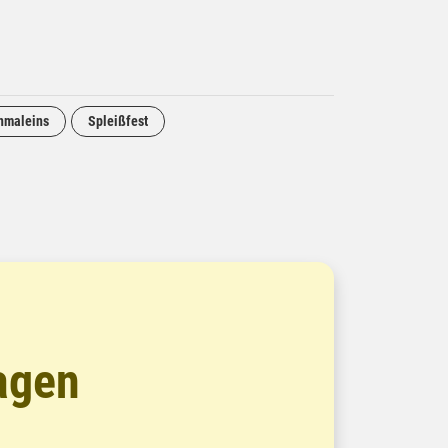
nmaleins
Spleißfest
agen