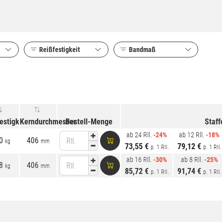
Reißfestigkeit
Bandmaß
estigkeit
Kerndurchmesser
Bestell-Menge
Staff
ab 24 Rll.
-24%
ab 12 Rll.
-18%
0
406
Rll.
kg
mm
73,55 €
79,12 €
p. 1 Rll.
p. 1 Rll.
ab 16 Rll.
-30%
ab 8 Rll.
-25%
8
406
Rll.
kg
mm
85,72 €
91,74 €
p. 1 Rll.
p. 1 Rll.