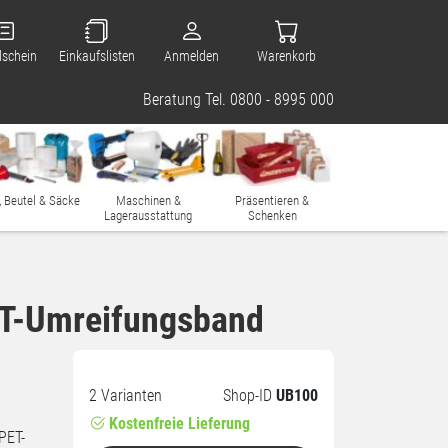
lschein
Einkaufslisten
Anmelden
Warenkorb
Beratung Tel. 0800 - 8995 000
, Beutel & Säcke
Maschinen &
Präsentieren &
Lagerausstattung
Schenken
ET-Umreifungsband
2 Varianten
Shop-ID
UB100
Kostenfreie Lieferung
PET-