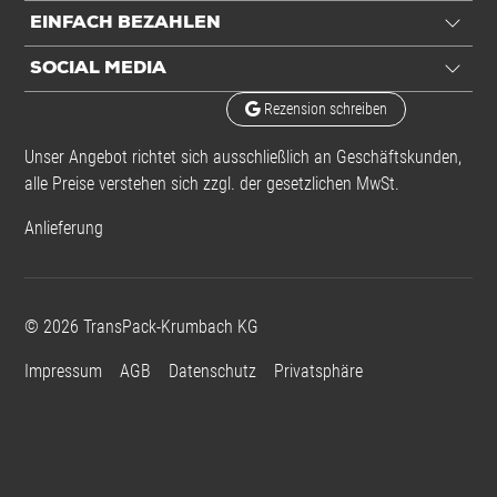
EINFACH BEZAHLEN
Aufdruck
ESD-Logo
SOCIAL MEDIA
Rezension schreiben
Einheiten
Unser Angebot richtet sich ausschließlich an Geschäftskunden,
Einheiten
Stück: 1 Stück / 3,74 kg
alle Preise verstehen sich zzgl. der gesetzlichen MwSt.
Alle Angaben ohne Gewähr, Druckfehler vorbehalten.
Anlieferung
©
2026
TransPack-Krumbach KG
Impressum
AGB
Datenschutz
Privatsphäre