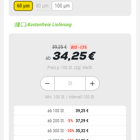
60 µm
80 µm
100 µm
Kostenfreie Lieferung
39,25 €
BIS -13%
34,25
€
ab
Preis p. 100 St. zzgl. MwSt.
St.
Min. 100 St. / Intervall 100 St.
ab 100 St.
39,25 €
ab 200 St.
-
5%
37,29 €
ab 300 St.
-
10%
35,32 €