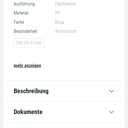
Ausführung
Flachbeutel
Material
PE
Farbe
Rosa
Besonderheit
Antistatisch
DIN EN 61340
mehr anzeigen
Nachhaltigkeit
Beschreibung
07-O
Dokumente
Grundmaße