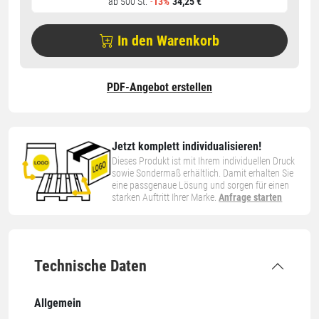
ab 500 St.
-
13%
34,25 €
In den Warenkorb
PDF-Angebot erstellen
Jetzt komplett individualisieren!
Dieses Produkt ist mit Ihrem individuellen Druck
sowie Sondermaß erhältlich. Damit erhalten Sie
eine passgenaue Lösung und sorgen für einen
starken Auftritt Ihrer Marke.
Anfrage starten
Technische Daten
Allgemein