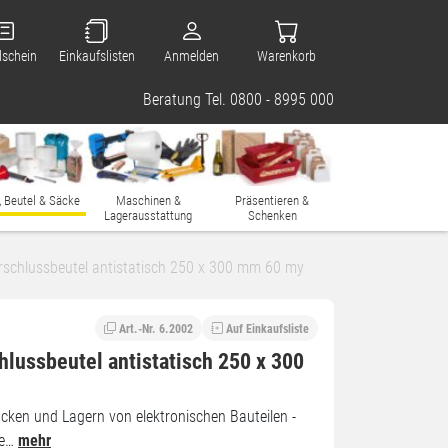
lschein
Einkaufslisten
Anmelden
Warenkorb
Beratung Tel. 0800 - 8995 000
, Beutel & Säcke
Maschinen &
Präsentieren &
Lagerausstattung
Schenken
rschlussbeutel antistatisch 250 x 300 mm 60 my
Art.-Nr. 6.2002
Auf Einkaufsliste
hlussbeutel antistatisch 250 x 300
cken und Lagern von elektronischen Bauteilen -
he…
mehr