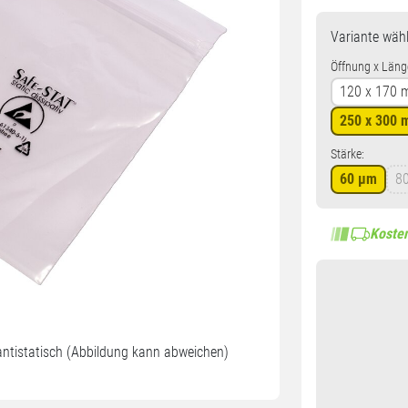
Variante
wähl
Öffnung x Läng
120 x 170
250 x 300
Stärke:
60 µm
8
Kosten
antistatisch (Abbildung kann abweichen)