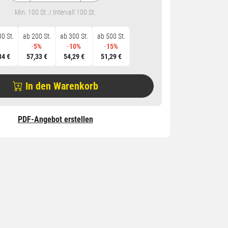
Min. 100 St. / Intervall 100 St.
0 St.
ab 200 St.
ab 300 St.
ab 500 St.
-
5%
-
10%
-
15%
34 €
57,33 €
54,29 €
51,29 €
In den Warenkorb
PDF-Angebot erstellen