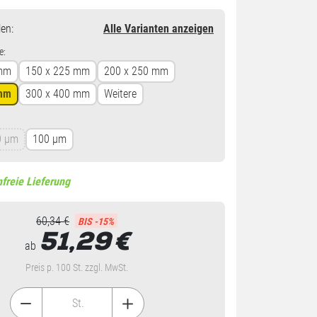
en
:
Alle Varianten anzeigen
e:
 mm
150 x 225 mm
200 x 250 mm
 mm
300 x 400 mm
Weitere
0 µm
100 µm
freie Lieferung
60,34 €
BIS -15%
51,29
€
ab
Preis p. 100 St. zzgl. MwSt.
St.