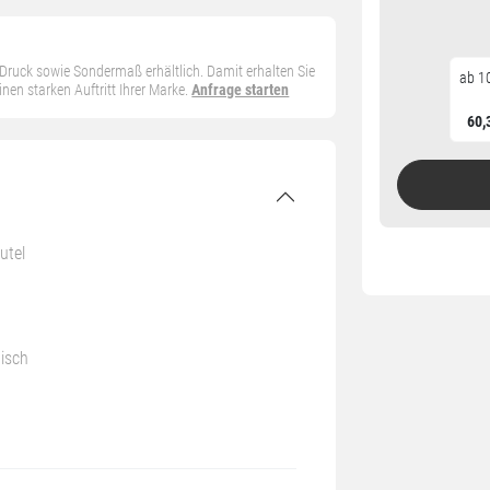
n Druck sowie Sondermaß erhältlich. Damit erhalten Sie
ab 10
en starken Auftritt Ihrer Marke.
Anfrage starten
60,
utel
tisch