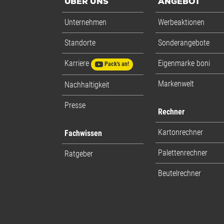
ÜBER UNS
ANGEBOT
Einheiten
Einheiten
Stück: 
Unternehmen
Werbeaktionen
Alle Angaben ohne Gewähr, Druckfehler vorbehalten.
Standorte
Sonderangebote
Karriere
Eigenmarke boni
Pack's an!
Markenwelt
Nachhaltigkeit
Presse
Rechner
Kartonrechner
Fachwissen
Palettenrechner
Ratgeber
Beutelrechner