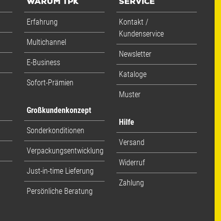
WARUM TPK
SERVICE
1 Stück / 0,83 kg
Erfahrung
Kontakt /
Kundenservice
Multichannel
Newsletter
E-Business
Kataloge
Sofort-Prämien
Muster
Großkundenkonzept
Hilfe
Sonderkonditionen
Versand
Verpackungsentwicklung
Widerruf
Just-in-time Lieferung
Zahlung
Persönliche Beratung