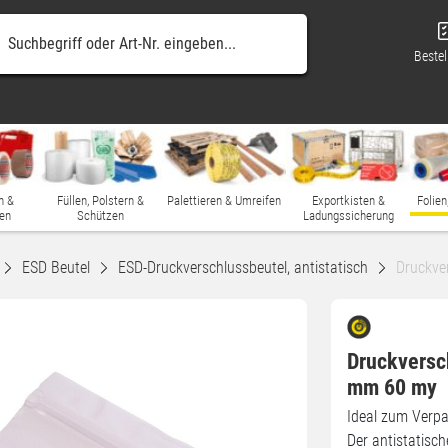
Bestel
n &
Füllen, Polstern &
Palettieren & Umreifen
Exportkisten &
Folien
en
Schützen
Ladungssicherung
ESD Beutel
ESD-Druckverschlussbeutel, antistatisch
Druckve
Druckversc
mm 60 my
Ideal zum Verpa
Der antistatisc