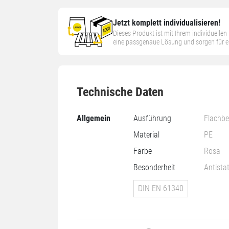
Jetzt komplett individualisieren!
Dieses Produkt ist mit Ihrem individuelle
eine passgenaue Lösung und sorgen für ein
Technische Daten
Allgemein
Ausführung
Flachbe
Material
PE
Farbe
Rosa
Besonderheit
Antista
DIN EN 61340