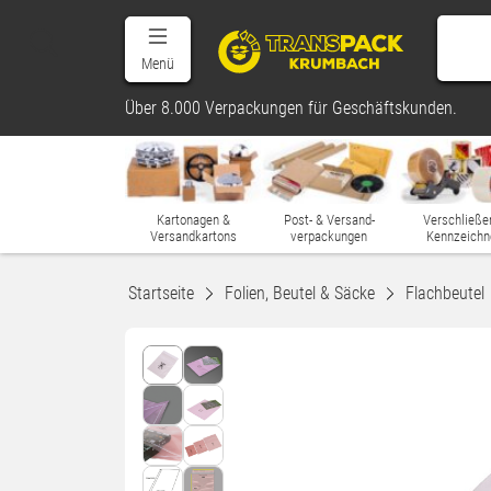
Menü
Über 8.000 Verpackungen für Geschäftskunden.
Kartonagen &
Post- & Versand-
Verschließe
Versandkartons
verpackungen
Kennzeichn
Startseite
Folien, Beutel & Säcke
Flachbeutel