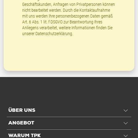
Geschäftskunden, Anfragen von Privatpersonen können
nicht bearbeitet werden. Durch die Kontaktaufnahme
mit uns werden Ihre personenbezogenen Daten gemäß
Art. 6 Abs. 1 lit. f DSGVO zur Beantwortung Ihres
Anliegens verarbeitet, weitere Informationen finden Sie
unserer
Datenschutzerklärung
.
ÜBER UNS
ANGEBOT
WARUM TPK