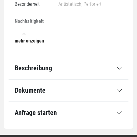
Besonderheit
Antistatisch, Perforiert
Nachhaltigkeit
mehr anzeigen
07-O
Beschreibung
Abmessung
Dokumente
Rollenbreite
285 mm
Rollenlänge
100 m
Kerndurchmesser
76 mm
Anfrage starten
Qualität