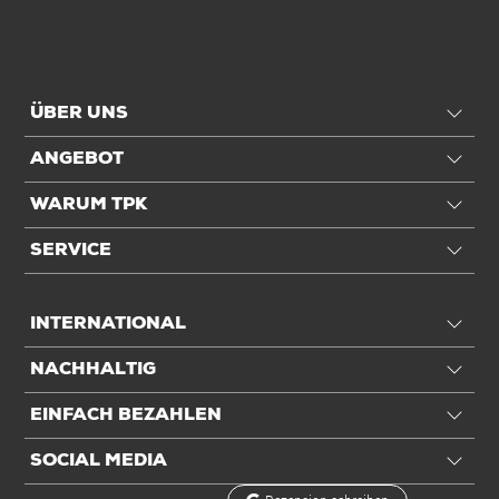
Stärke
1,5 mm
Ausstattung
ÜBER UNS
Perforation nach
300 mm
ANGEBOT
Einheiten
WARUM TPK
Einheiten
Rolle: 1 Rolle / 0,7 kg
SERVICE
Alle Angaben ohne Gewähr, Druckfehler vorbehalten.
INTERNATIONAL
NACHHALTIG
EINFACH BEZAHLEN
SOCIAL MEDIA