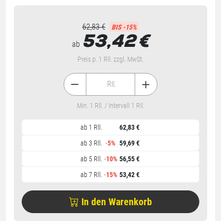
62,83 €
BIS -15%
53,42
€
ab
Preis p. 1 Rll. zzgl. MwSt.
Rll.
Min. 1 Rll. / Intervall 1 Rll.
ab 1 Rll.
62,83 €
ab 3 Rll.
-
5%
59,69 €
ab 5 Rll.
-
10%
56,55 €
ab 7 Rll.
-
15%
53,42 €
In den Warenkorb