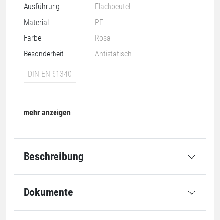
Ausführung
Flachbeutel
Material
PE
Farbe
Rosa
Besonderheit
Antistatisch
DIN EN 61340
mehr anzeigen
Nachhaltigkeit
Beschreibung
07-O
Dokumente
Grundmaße