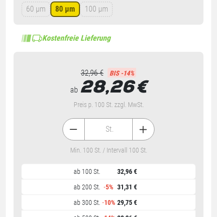
60 µm
80 µm
100 µm
Kostenfreie Lieferung
32,96 €
BIS -14%
28,26
€
ab
Preis p. 100 St. zzgl. MwSt.
St.
Min. 100 St. / Intervall 100 St.
ab 100 St.
32,96 €
ab 200 St.
-
5%
31,31 €
ab 300 St.
-
10%
29,75 €