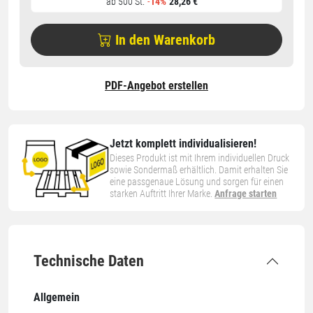
ab 500 St.
-
14%
28,26 €
In den Warenkorb
PDF-Angebot erstellen
Jetzt komplett individualisieren!
Dieses Produkt ist mit Ihrem individuellen Druck
sowie Sondermaß erhältlich. Damit erhalten Sie
eine passgenaue Lösung und sorgen für einen
starken Auftritt Ihrer Marke.
Anfrage starten
Technische Daten
Allgemein