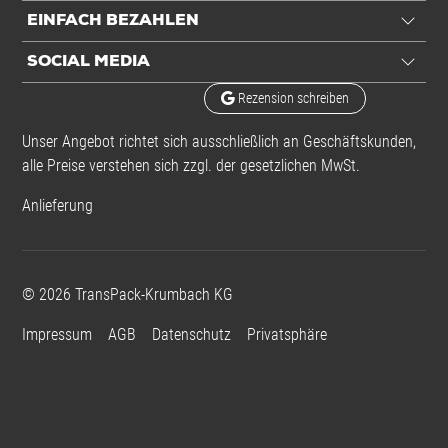
EINFACH BEZAHLEN
Aufdruck
ESD-Logo
SOCIAL MEDIA
Rezension schreiben
Einheiten
Unser Angebot richtet sich ausschließlich an Geschäftskunden,
Einheiten
Stück: 1 Stück / 0,01 kg
alle Preise verstehen sich zzgl. der gesetzlichen MwSt.
VE: 100 Stück / 0,86 kg
Anlieferung
Alle Angaben ohne Gewähr, Druckfehler vorbehalten.
©
2026
TransPack-Krumbach KG
Impressum
AGB
Datenschutz
Privatsphäre