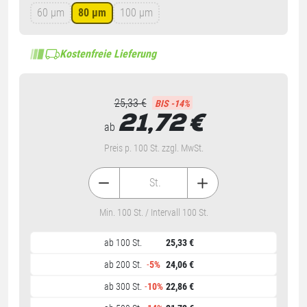
60 µm
80 µm
100 µm
Kostenfreie Lieferung
25,33 €
BIS -14%
21,72
€
ab
Preis p. 100 St. zzgl. MwSt.
St.
Min. 100 St. / Intervall 100 St.
ab 100 St.
25,33 €
ab 200 St.
-
5%
24,06 €
ab 300 St.
-
10%
22,86 €