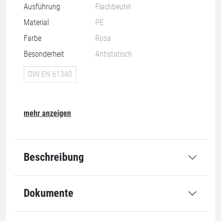
Ausführung
Flachbeutel
Material
PE
Farbe
Rosa
Besonderheit
Antistatisch
DIN EN 61340
mehr anzeigen
Nachhaltigkeit
Beschreibung
07-O
Dokumente
Grundmaße