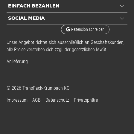
EINFACH BEZAHLEN
Aufdruck
ESD-Logo
SOCIAL MEDIA
Rezension schreiben
Einheiten
Unser Angebot richtet sich ausschließlich an Geschäftskunden,
Einheiten
Stück: 1 Stück / 0,01 kg
alle Preise verstehen sich zzgl. der gesetzlichen MwSt.
VE: 100 Stück / 0,76 kg
Anlieferung
Alle Angaben ohne Gewähr, Druckfehler vorbehalten.
©
2026
TransPack-Krumbach KG
Impressum
AGB
Datenschutz
Privatsphäre