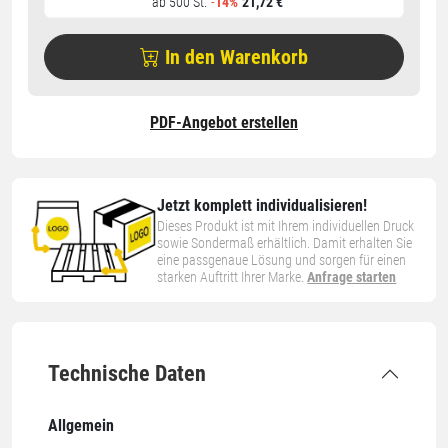
ab 500 St.
-
14%
21,72 €
In den Warenkorb
PDF-Angebot erstellen
Jetzt komplett individualisieren!
Dieses Produkt ist mit Ihrem individuellen Druck
sowie Sondermaß erhältlich. Damit erhalten Sie
eine passgenaue Lösung und sorgen für einen
starken Auftritt Ihrer Marke.
Anfrage starten
Technische Daten
Allgemein