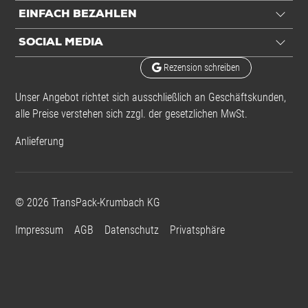
EINFACH BEZAHLEN
Aufdruck
ESD-Logo
SOCIAL MEDIA
Rezension schreiben
Einheiten
Unser Angebot richtet sich ausschließlich an Geschäftskunden,
Einheiten
Stück: 1 Stück
alle Preise verstehen sich zzgl. der gesetzlichen MwSt.
VE: 100 Stück / 0,48 kg
Anlieferung
Alle Angaben ohne Gewähr, Druckfehler vorbehalten.
©
2026
TransPack-Krumbach KG
Impressum
AGB
Datenschutz
Privatsphäre