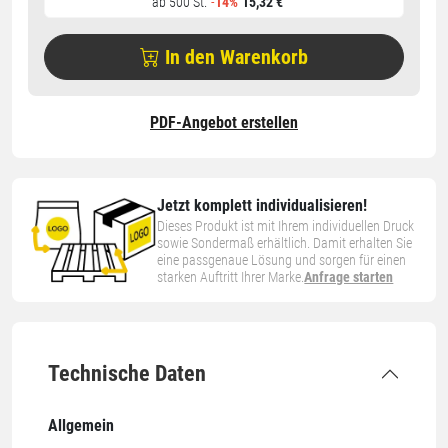
ab 500 St.
-
14%
15,32 €
In den Warenkorb
PDF-Angebot erstellen
Jetzt komplett individualisieren!
Dieses Produkt ist mit Ihrem individuellen Druck
sowie Sondermaß erhältlich. Damit erhalten Sie
eine passgenaue Lösung und sorgen für einen
starken Auftritt Ihrer Marke.
Anfrage starten
Technische Daten
Allgemein