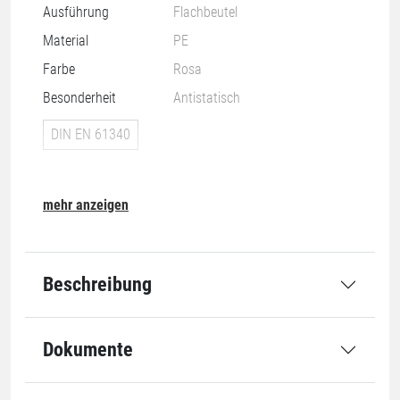
Ausführung
Flachbeutel
Material
PE
Farbe
Rosa
Besonderheit
Antistatisch
DIN EN 61340
mehr anzeigen
Nachhaltigkeit
Beschreibung
07-O
Dokumente
Grundmaße