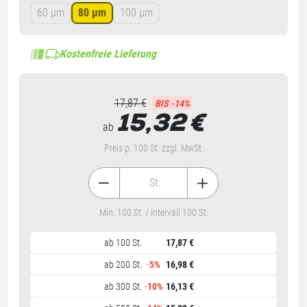
60 µm
80 µm
100 µm
Kostenfreie Lieferung
17,87 €
BIS -14%
15,32
€
ab
Preis p. 100 St. zzgl. MwSt.
St.
Min. 100 St. / Intervall 100 St.
ab 100 St.
17,87 €
ab 200 St.
-
5%
16,98 €
ab 300 St.
-
10%
16,13 €