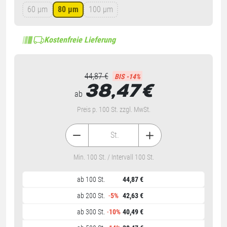
60 µm
80 µm
100 µm
Kostenfreie Lieferung
44,87 €
BIS -14%
38,47
€
ab
Preis p. 100 St. zzgl. MwSt.
St.
Min. 100 St. / Intervall 100 St.
ab 100 St.
44,87 €
ab 200 St.
-
5%
42,63 €
ab 300 St.
-
10%
40,49 €