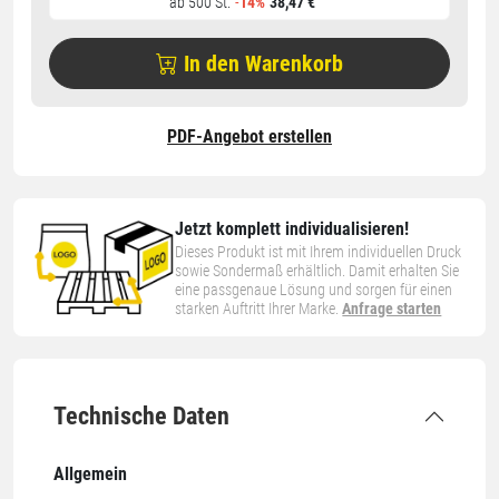
ab 500 St.
-
14%
38,47 €
In den Warenkorb
PDF-Angebot erstellen
Jetzt komplett individualisieren!
Dieses Produkt ist mit Ihrem individuellen Druck
sowie Sondermaß erhältlich. Damit erhalten Sie
eine passgenaue Lösung und sorgen für einen
starken Auftritt Ihrer Marke.
Anfrage starten
Technische Daten
Allgemein