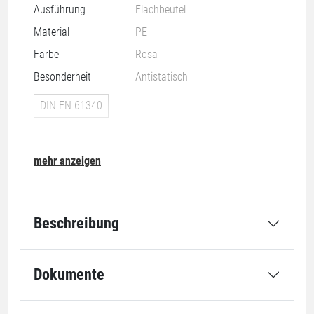
Ausführung
Flachbeutel
Material
PE
Farbe
Rosa
Besonderheit
Antistatisch
DIN EN 61340
mehr anzeigen
Nachhaltigkeit
Beschreibung
07-O
Dokumente
Grundmaße