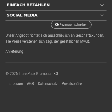
EINFACH BEZAHLEN
Aufdruck
ESD-Logo
SOCIAL MEDIA
Rezension schreiben
Einheiten
Unser Angebot richtet sich ausschließlich an Geschäftskunden,
Einheiten
Stück: 1 Stück / 0,01 kg
alle Preise verstehen sich zzgl. der gesetzlichen MwSt.
VE: 100 Stück / 0,96 kg
Anlieferung
Alle Angaben ohne Gewähr, Druckfehler vorbehalten.
©
2026
TransPack-Krumbach KG
Impressum
AGB
Datenschutz
Privatsphäre