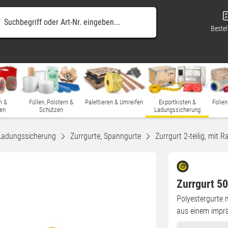
Bestel
n &
Füllen, Polstern &
Palettieren & Umreifen
Exportkisten &
Folien
en
Schützen
Ladungssicherung
Ladungssicherung
Zurrgurte, Spanngurte
Zurrgurt 2-teilig, mit 
Zurrgurt 5
Polyestergurte m
aus einem imprä