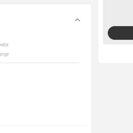
ewebe
range
N
aN