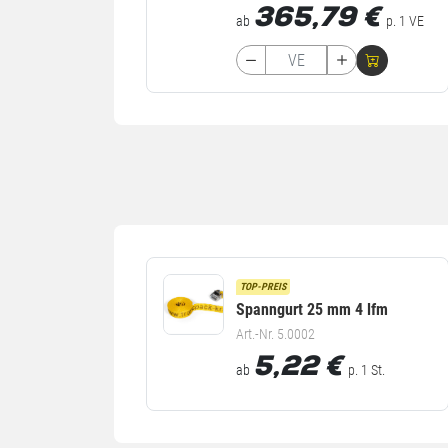
365,79
€
ab
p. 1 VE
TOP-PREIS
Spanngurt 25 mm 4 lfm
Art.-Nr. 5.0002
5,22
€
ab
p. 1 St.