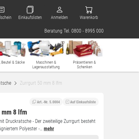
lschein
Einkaufslisten
Anmelden
Warenkorb
Beratung Tel. 0800 - 8995 000
, Beutel & Säcke
Maschinen &
Präsentieren &
Lagerausstattung
Schenken
Ratsche
Zurrgurt 50 mm 8 lfm
Art.-Nr. 5.0004
Auf Einkaufsliste
0 mm 8 lfm
it Druckratsche - Der zweiteilige Zurrgurt besteht
gniertem Polyester -…
mehr