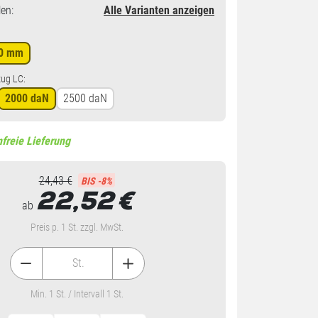
en
:
Alle Varianten anzeigen
0 mm
zug LC:
2000 daN
2500 daN
freie Lieferung
24,43 €
BIS -8%
22,52
€
ab
Preis p. 1 St. zzgl. MwSt.
St.
Min. 1 St. / Intervall 1 St.