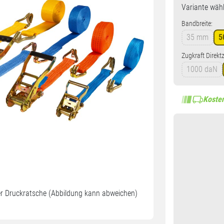
Variante
wähl
Bandbreite:
35 mm
5
Zugkraft Direkt
1000 daN
Kosten
r Druckratsche (Abbildung kann abweichen)