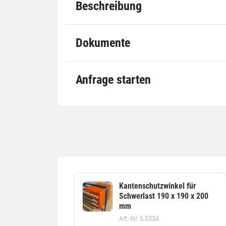
Zugkraft System LC
4000 d
Beschreibung
Ausstattung
Festende
500 m
Dokumente
Einheiten
Einheiten
Stück: 1
Anfrage starten
Alle Angaben ohne Gewähr, Druckfehler vorbehalten.
Kantenschutzwinkel für
Schwerlast 190 x 190 x 200
mm
Art.-Nr. 5.0334