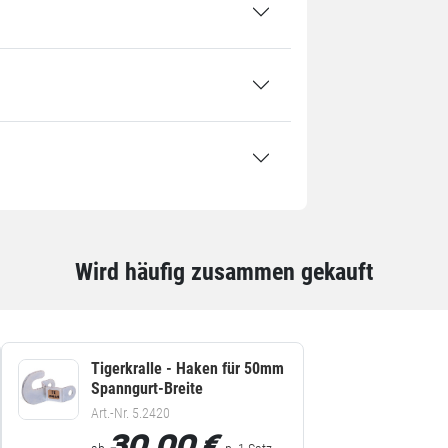
aN
m
 Stück / 2,24 kg
Wird häufig zusammen gekauft
Tigerkralle - Haken für 50mm
Spanngurt-Breite
Art.-Nr. 5.2420