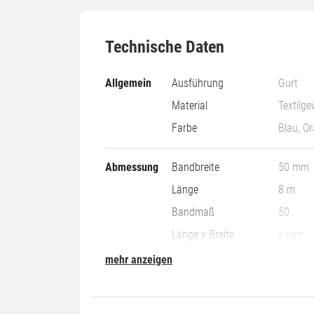
Technische Daten
Allgemein
Ausführung
Gurt
Material
Textilg
Farbe
Blau, O
Abmessung
Bandbreite
50 mm
Länge
8 m
Bandmaß
50
Länge x Breite
x mm
mehr anzeigen
Leistung
Vorspannkraft STF
300 da
Zugkraft Direktzug LC
2000 d