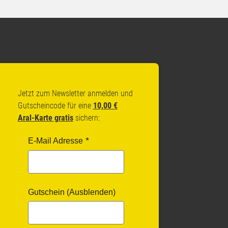
Jetzt zum Newsletter anmelden und
Gutscheincode für eine
10,00 €
Aral-Karte gratis
sichern:
E-Mail Adresse
Gutschein (Ausblenden)