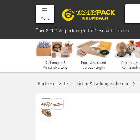
Menü
Über 8.000 Verpackungen für Geschäftskunden.
Kartonagen &
Post- & Versand-
Verschließe
Versandkartons
verpackungen
Kennzeichn
Startseite
Exportkisten & Ladungssicherung