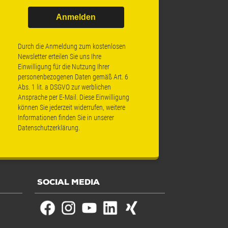
Anmelden
Durch die Anmeldung zum kostenlosen
Newsletter erteilen Sie uns Ihre
Einwilligung für die Nutzung Ihrer
personenbezogenen Daten gemäß Art. 6
Abs. 1 lit. a DSGVO zur werblichen
Ansprache per E-Mail. Diese Einwilligung
können Sie jederzeit widerrufen, weitere
Informationen finden Sie in unserer
Datenschutzerklärung
.
SOCIAL MEDIA