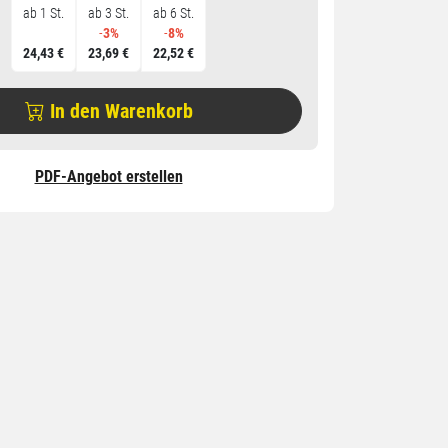
ab 1 St.
ab 3 St.
ab 6 St.
-
3%
-
8%
24,43 €
23,69 €
22,52 €
In den Warenkorb
PDF-Angebot erstellen