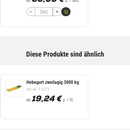
30,00
€
ab
p. 1 Satz
Diese Produkte sind ähnlich
Hebegurt zweilagig 3000 kg
Art.-Nr. 7.5177
19,24
€
ab
p. 1 St.