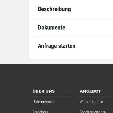
Länge x Breite
1200 x 100
Beschreibung
Einheiten
Inhalt
100 St./Rll.
Einheiten
Rolle: 1 Rolle
Dokumente
VE: 30 Rolle
Palette: 960 
Anfrage starten
Alle Angaben ohne Gewähr, Druckfehler vorbehalten.
ÜBER UNS
ANGEBOT
Unternehmen
Werbeaktionen
Standorte
Sonderangebote