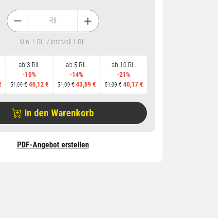
Rll.
Min. 1 Rll. / Intervall 1 Rll.
ab 3 Rll.
ab 5 Rll.
ab 10 Rll.
-
10%
-
14%
-
21%
€
46,12 €
43,69 €
40,17 €
51,09 €
51,09 €
51,09 €
In den Warenkorb
PDF-Angebot erstellen