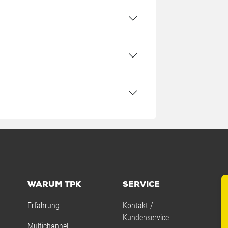
 mm
 / 0,85 kg
Rolle
WARUM TPK
SERVICE
Erfahrung
Kontakt /
Kundenservice
Multichannel