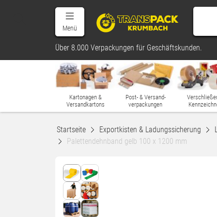
Menü
Über 8.000 Verpackungen für Geschäftskunden.
Kartonagen &
Post- & Versand-
Verschließe
Versandkartons
verpackungen
Kennzeichn
Startseite
Exportkisten & Ladungssicherung
Palettendehnband gelb 100 x 1200 mm