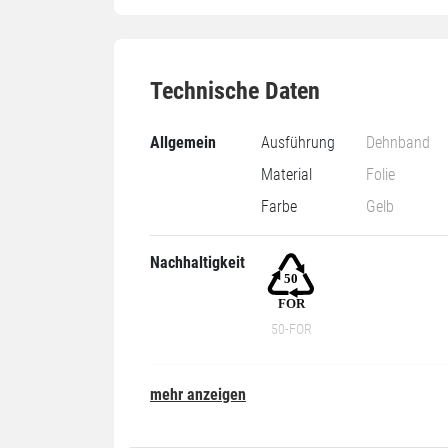
Technische Daten
Allgemein
Ausführung
Dehnband
Material
Folie
Farbe
Gelb
Nachhaltigkeit
50-FOR
Abmessung
Länge
1200 mm
mehr anzeigen
Breite
100 mm