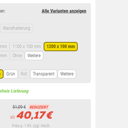
en
:
Alle Varianten anzeigen
Wandhalterung
0 mm
1100 x 100 mm
1200 x 100 mm
0 mm
Ohne
Weitere
b
Grün
Rot
Transparent
Weitere
freie Lieferung
51,09 €
REDUZIERT
40,17
€
ab
Preis p. 1 Rll. zzgl. MwSt.