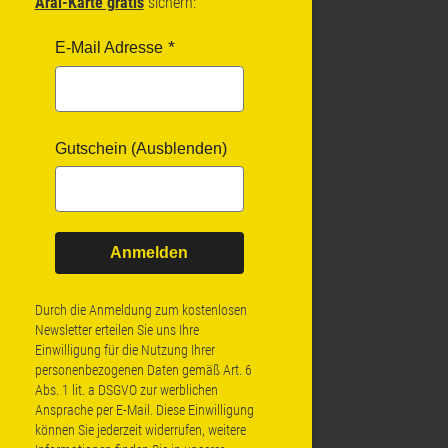
Aral-Karte gratis
sichern:
E-Mail Adresse
Gutschein (Ausblenden)
Anmelden
Durch die Anmeldung zum kostenlosen
Newsletter erteilen Sie uns Ihre
Einwilligung für die Nutzung Ihrer
personenbezogenen Daten gemäß Art. 6
Abs. 1 lit. a DSGVO zur werblichen
Ansprache per E-Mail. Diese Einwilligung
können Sie jederzeit widerrufen, weitere