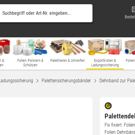
Bestel
n &
Füllen, Polstern &
Palettieren & Umreifen
Exportkisten &
Folien
en
Schützen
Ladungssicherung
Ladungssicherung
Palettensicherungsbänder
Dehnband zur Pale
Palettende
Fix fixiert: Fol
Folien Dehnbänd