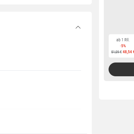
ab 1 Rll.
-
5%
48,54 
51,09 €