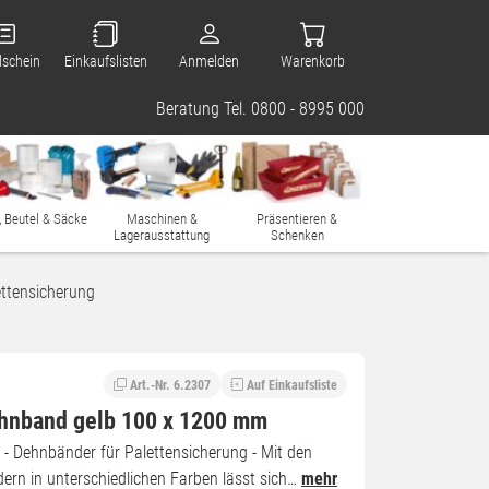
lschein
Einkaufslisten
Anmelden
Warenkorb
Beratung Tel. 0800 - 8995 000
, Beutel & Säcke
Maschinen &
Präsentieren &
Lagerausstattung
Schenken
ttensicherung
Art.-Nr. 6.2307
Auf Einkaufsliste
hnband gelb 100 x 1200 mm
ien - Dehnbänder für Palettensicherung - Mit den
ern in unterschiedlichen Farben lässt sich…
mehr