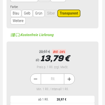
Farbe:
Blau
Gelb
Grün
Silber
Transparent
Weitere
Kostenfreie Lieferung
20,97 €
BIS -34%
13,79
€
ab
Preis p. 1 Rll. zzgl. MwSt.
Rll.
Min. 1 Rll. / Intervall 1 Rll.
ab 1 Rll.
20,97 €