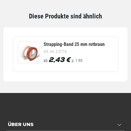
Inhalt
100 St./Rll.
Einheiten
Rolle: 1 Rolle / 0,886 kg
Diese Produkte sind ähnlich
VE: 1 Rolle / 0,886 kg
Palette: 960 Rolle / 850,56 kg
Stück: 1.000 Rolle / 886 kg
Strapping-Band 25 mm rotbraun
Art.-Nr. 2.0716
Alle Angaben ohne Gewähr, Druckfehler vorbehalten.
2,43
€
ab
p. 1 Rll.
ÜBER UNS