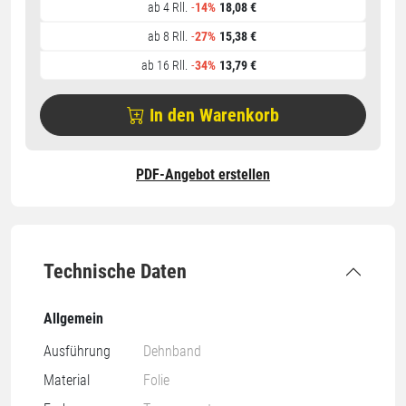
ab 4 Rll.
-
14%
18,08 €
ab 8 Rll.
-
27%
15,38 €
ab 16 Rll.
-
34%
13,79 €
In den Warenkorb
PDF-Angebot erstellen
Technische Daten
Allgemein
Ausführung
Dehnband
Material
Folie