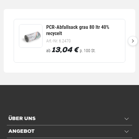
Anwendung
Füllvolumen
120 ltr
PCR-Abfallsack grau 80 ltr 40%
recycelt
Einheiten
Art.-Nr. 6.2470
13,04
€
ab
p. 100 St.
Inhalt
25 St./Rll.
Einheiten
Stück: 1 Stück / 0,04 kg
Rolle: 25 Stück / 1.025 kg
VE: 250 Stück / 10.250 kg
Palette: 12000 Stück / 492.000 kg
Alle Angaben ohne Gewähr, Druckfehler vorbehalten.
ÜBER UNS
ANGEBOT