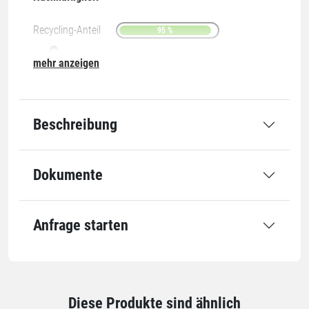
Recycling-Anteil
95 %
mehr anzeigen
07-O
Beschreibung
Grundmaße
Dokumente
Öffnung
700 mm
Länge
1100 mm
Öffnung x Länge
700 x 1100 mm
Anfrage starten
Qualität
Stärke
34 µm
Diese Produkte sind ähnlich