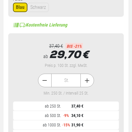
Blau
Schwarz
Kostenfreie Lieferung
37,40 €
BIS -21%
29,70
€
ab
Preis p. 100 St. zzgl. MwSt.
St.
Min. 250 St. / Intervall 25 St.
ab 250 St.
37,40 €
ab 500 St.
-
9%
34,10 €
ab 1000 St.
-
15%
31,90 €