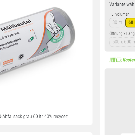
Variante
wähl
Füllvolumen:
30 ltr
60 
Öffnung x Läng
500 x 600
Kosten
bfallsack grau 60 ltr 40% recycelt