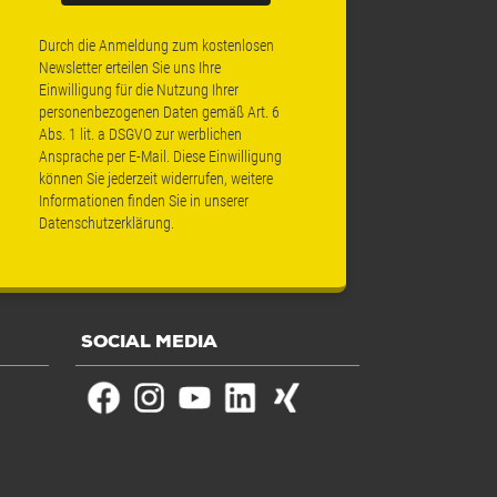
Durch die Anmeldung zum kostenlosen
Newsletter erteilen Sie uns Ihre
Einwilligung für die Nutzung Ihrer
personenbezogenen Daten gemäß Art. 6
Abs. 1 lit. a DSGVO zur werblichen
Ansprache per E-Mail. Diese Einwilligung
können Sie jederzeit widerrufen, weitere
Informationen finden Sie in unserer
Datenschutzerklärung
.
SOCIAL MEDIA