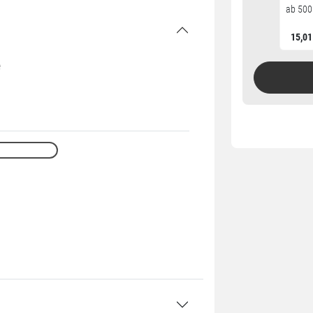
ab 500 
15,01
e
0 mm