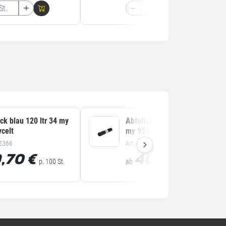
ck blau 120 ltr 34 my
Abfallsack schwarz 120 ltr 31
ycelt
my 95% recycelt
.2366
Art.-Nr. 6.2365
,70
€
40,73
€
p. 100 St.
ab
p. 100 St.