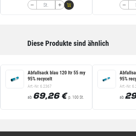
Diese Produkte sind ähnlich
Abfallsack blau 120 ltr 55 my
Abfallsa
95% recycelt
95% rec
Art.-Nr. 6.2367
Art.-Nr. 6
69,26
€
29
ab
p. 100 St.
ab