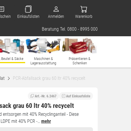
lschein
Einkaufslisten
Anmelden
Warenkorb
Beratung Tel. 0800 - 8995 000
, Beutel & Säcke
Maschinen &
Präsentieren &
Lagerausstattung
Schenken
lat
PCR-Abfallsack grau 60 ltr 40% recycelt
Art.-Nr. 6.2467
Auf Einkaufsliste
ack grau 60 ltr 40% recycelt
entsorgen mit 40% Recyclinganteil - Diese
s LDPE mit 40% PCR -…
mehr