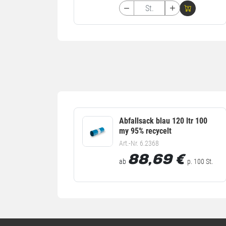
Abfallsack blau 120 ltr 100
my 95% recycelt
Art.-Nr. 6.2368
88,69
€
ab
p. 100 St.