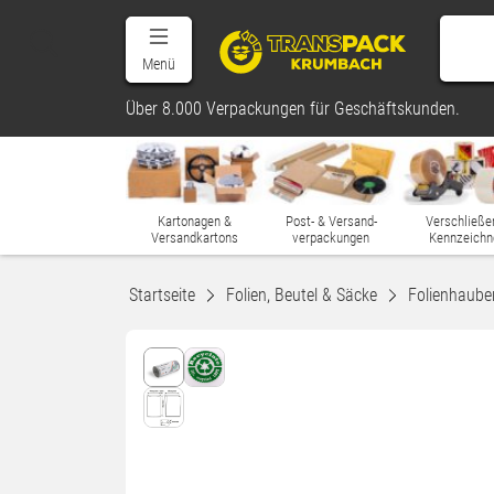
Menü
Über 8.000 Verpackungen für Geschäftskunden.
Kartonagen &
Post- & Versand-
Verschließe
Versandkartons
verpackungen
Kennzeichn
Startseite
Folien, Beutel & Säcke
Folienhaube