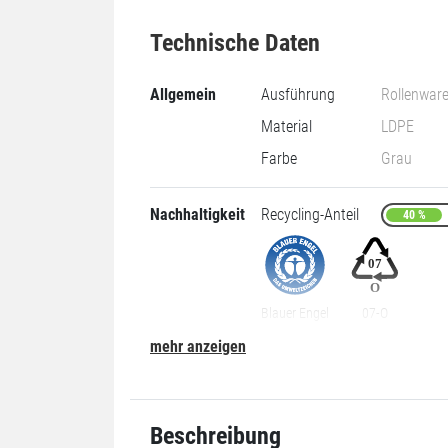
Technische Daten
Allgemein
Ausführung
Rollenwar
Material
LDPE
Farbe
Grau
Nachhaltigkeit
Recycling-Anteil
40 %
Blauer Engel
07-O
mehr anzeigen
Grundmaße
Öffnung
600 mm
Länge
720 mm
Beschreibung
Öffnung x Länge
600 x 72