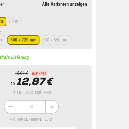
en
:
Alle Varianten anzeigen
ltr
80 ltr
e:
 mm
600 x 720 mm
630 x 850 mm
freie Lieferung
15,01 €
BIS -14%
12,87
€
ab
Preis p. 100 St. zzgl. MwSt.
St.
Min. 500 St. / Intervall 50 St.