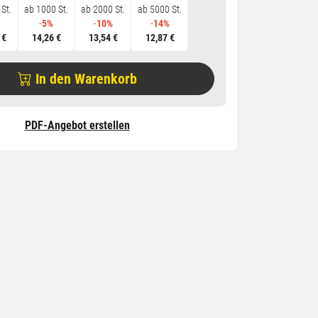
St.
ab 1000 St.
ab 2000 St.
ab 5000 St.
-
5%
-
10%
-
14%
 €
14,26 €
13,54 €
12,87 €
In den Warenkorb
PDF-Angebot erstellen