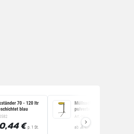
ständer 70 - 120 ltr
Müllsackständer 70 - 120 ltr
schichtet blau
pulverbeschichtet gelb
.0582
Art.-Nr. 7.0581
0,44
€
100,44
€
p. 1 St.
ab
p. 1 St.