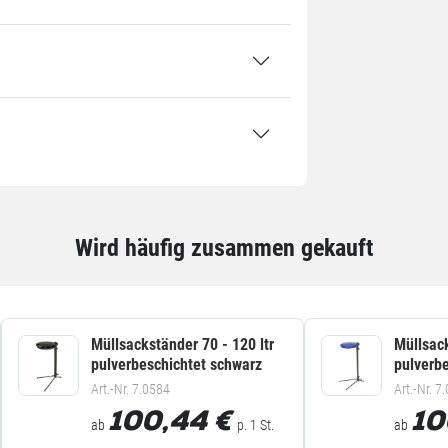
tück / 0,01 kg
tück / 0,5 kg
tück / 10 kg
Wird häufig zusammen gekauft
Müllsackständer 70 - 120 ltr
Müllsack
pulverbeschichtet schwarz
pulverbe
Art.-Nr. 7.0584
Art.-Nr. 7
100,44
€
10
ab
p. 1 St.
ab