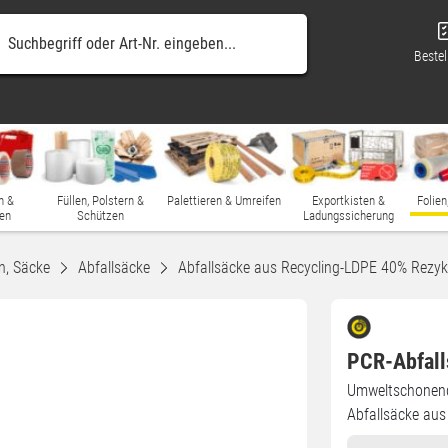
Bestel
n &
Füllen, Polstern &
Palettieren & Umreifen
Exportkisten &
Folien
en
Schützen
Ladungssicherung
n, Säcke
Abfallsäcke
Abfallsäcke aus Recycling-LDPE 40% Rezyk
PCR-Abfalls
Umweltschonend 
Abfallsäcke au