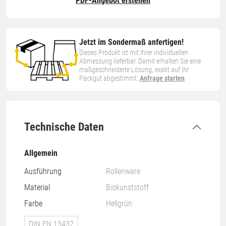
PDF-Angebot erstellen
Jetzt im Sondermaß anfertigen!
Dieses Produkt ist mit Ihrer individuellen
Abmessung lieferbar. Damit erhalten Sie eine
maßgeschneiderte Lösung, exakt auf Ihr
Packgut abgestimmt.
Anfrage starten
Technische Daten
Allgemein
Ausführung
Rollenware
Material
Biokunststoff
Farbe
Hellgrün
DIN EN 13432