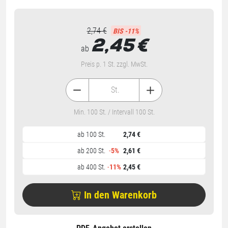
2,74 €
BIS -11%
2,45
€
ab
Preis p. 1 St. zzgl. MwSt.
St.
Min. 100 St. / Intervall 100 St.
ab 100 St.
2,74 €
ab 200 St.
-
5%
2,61 €
ab 400 St.
-
11%
2,45 €
In den Warenkorb