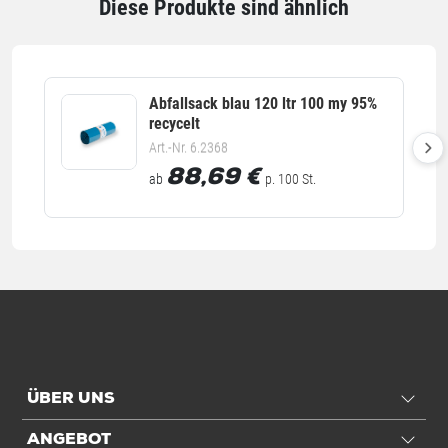
Diese Produkte sind ähnlich
Öffnung x Länge
500 x 1250 mm
Qualität
Abfallsack blau 120 ltr 100 my 95%
recycelt
Stärke
22 µm
Art.-Nr. 6.2368
88,69
€
ab
p. 100 St.
Einheiten
Inhalt
5 St./Rll.
Einheiten
Stück: 1 Stück / 0,01 kg
Rolle: 5 Stück / 0,05 kg
VE: 100 Stück / 1 kg
Palette: 5600 Stück / 56 kg
ÜBER UNS
Alle Angaben ohne Gewähr, Druckfehler vorbehalten.
ANGEBOT