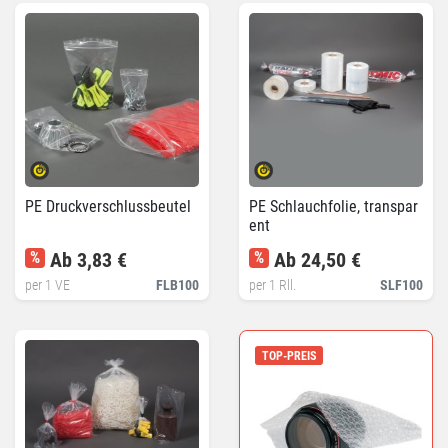
PE Druckverschlussbeutel
PE Schlauchfolie, transpar
ent
%
Ab 3,83 €
%
Ab 24,50 €
per 1 VE
FLB100
per 1 Rll.
SLF100
TOP-PREIS