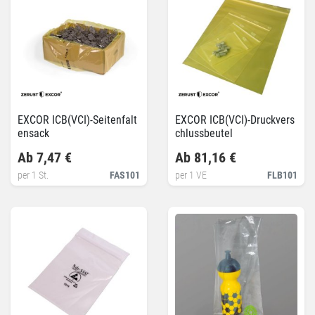
EXCOR ICB(VCI)-Seitenfalt
EXCOR ICB(VCI)-Druckvers
ensack
chlussbeutel
Ab 7,47 €
Ab 81,16 €
per 1 St.
FAS101
per 1 VE
FLB101