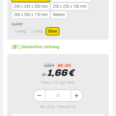
245 x 245 x 550 mm
250 x 250 x 100 mm
260 x 260 x 170 mm
Weitere
Qualität:
1-wellig
2-wellig
Ohne
Kostenfreie Lieferung
2,22 €
BIS -25%
1,66
€
ab
Preis p. 1 St. zzgl. MwSt.
St.
Min. 25 St. / Intervall 5 St.