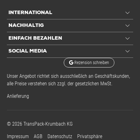
DHL/DPD/UPS
INTERNATIONAL
Volumengewicht
5,16 kg
Hermes/GLS
NACHHALTIG
EINFACH BEZAHLEN
Anwendung
SOCIAL MEDIA
Für Porto
Rezension schreiben
Paket 10 kg
Unser Angebot richtet sich ausschließlich an Geschäftskunden,
Paket 5 kg
alle Preise verstehen sich zzgl. der gesetzlichen MwSt.
Paket XL
Anlieferung
Paket XL
©
2026
TransPack-Krumbach KG
Paket L
Füllvolumen
28 ltr
Impressum
AGB
Datenschutz
Privatsphäre