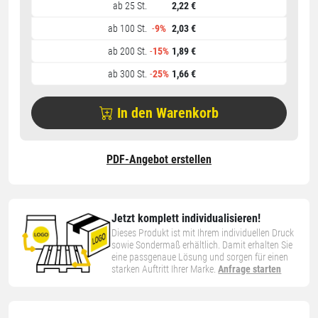
ab 25 St.
2,22 €
ab 100 St.
-
9%
2,03 €
ab 200 St.
-
15%
1,89 €
ab 300 St.
-
25%
1,66 €
In den Warenkorb
PDF-Angebot erstellen
Jetzt komplett individualisieren!
Dieses Produkt ist mit Ihrem individuellen Druck
sowie Sondermaß erhältlich. Damit erhalten Sie
eine passgenaue Lösung und sorgen für einen
starken Auftritt Ihrer Marke.
Anfrage starten