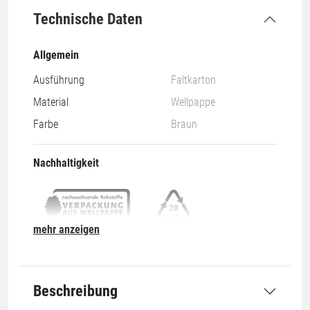
Technische Daten
Allgemein
Ausführung
Faltkarton
Material
Wellpappe
Farbe
Braun
Nachhaltigkeit
mehr anzeigen
Nachwachsend & Recyclebar
20-PAP
Abmessung
Beschreibung