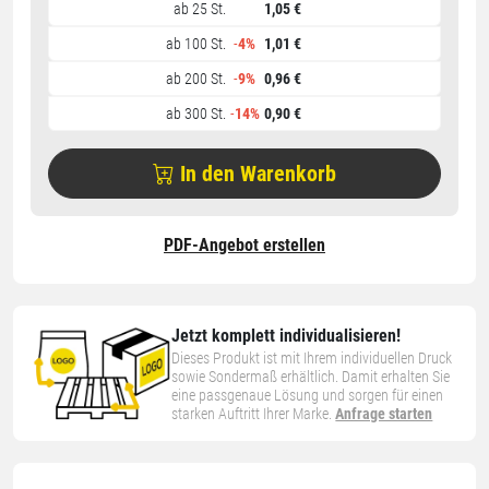
ab 25 St.
1,05 €
ab 100 St.
-
4%
1,01 €
ab 200 St.
-
9%
0,96 €
ab 300 St.
-
14%
0,90 €
In den Warenkorb
PDF-Angebot erstellen
Jetzt komplett individualisieren!
Dieses Produkt ist mit Ihrem individuellen Druck
sowie Sondermaß erhältlich. Damit erhalten Sie
eine passgenaue Lösung und sorgen für einen
starken Auftritt Ihrer Marke.
Anfrage starten