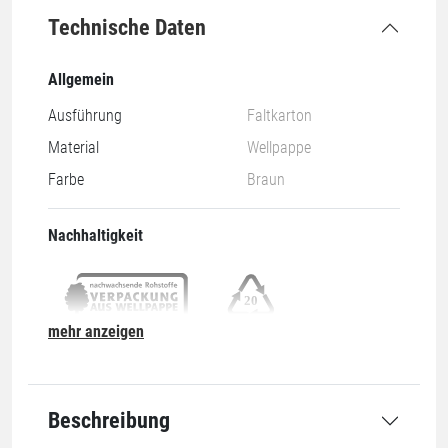
Technische Daten
Allgemein
Ausführung
Faltkarton
Material
Wellpappe
Farbe
Braun
Nachhaltigkeit
mehr anzeigen
Nachwachsend & Recyclebar
20-PAP
Abmessung
Beschreibung