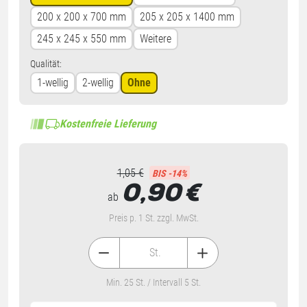
200 x 200 x 700 mm
205 x 205 x 1400 mm
245 x 245 x 550 mm
Weitere
Qualität:
1-wellig
2-wellig
Ohne
Kostenfreie Lieferung
1,05 €
BIS -14%
0,90
€
ab
Preis p. 1 St. zzgl. MwSt.
St.
Min. 25 St. / Intervall 5 St.