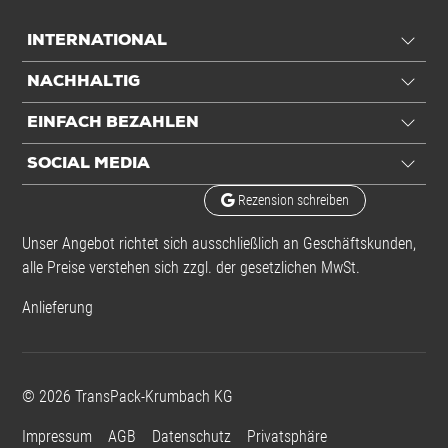
DHL/DPD/UPS
INTERNATIONAL
Volumengewicht
1,56 kg
Hermes/GLS
NACHHALTIG
EINFACH BEZAHLEN
Anwendung
SOCIAL MEDIA
Für Porto
Rezension schreiben
Paket 10 kg
Unser Angebot richtet sich ausschließlich an Geschäftskunden,
Paket 5 kg
alle Preise verstehen sich zzgl. der gesetzlichen MwSt.
Paket S
Anlieferung
Paket S
©
2026
TransPack-Krumbach KG
Paket S
Füllvolumen
8 ltr
Impressum
AGB
Datenschutz
Privatsphäre