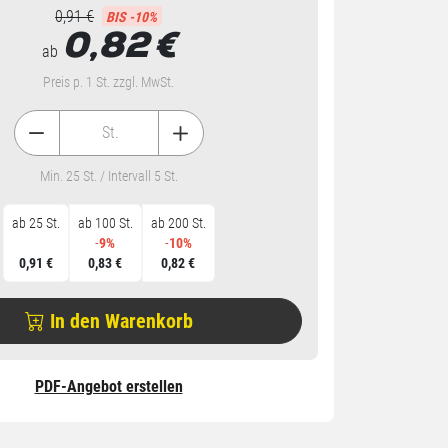
0,91 €
BIS -10%
0,82
€
ab
Preis p. 1 St. zzgl. MwSt.
St.
Min. 25 St. / Intervall 5 St.
ab 25 St.
ab 100 St.
ab 200 St.
-
9%
-
10%
0,91 €
0,83 €
0,82 €
In den Warenkorb
PDF-Angebot erstellen