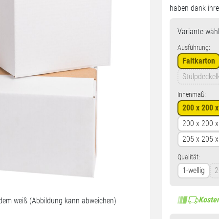
haben dank ihr
Variante
wähl
Ausführung:
Faltkarton
Stülpdeckel
Innenmaß:
200 x 200 
200 x 200 
205 x 205 
Qualität:
1-wellig
2
Kosten
ndem weiß (Abbildung kann abweichen)