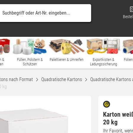
Bestel
n &
Füllen, Polstern &
Palettieren & Umreifen
Exportkisten &
Folien
en
Schützen
Ladungssicherung
tons nach Format
Quadratische Kartons
Quadratische Kartons
0 kg
Karton wei
20 kg
Ihr Favorit, we