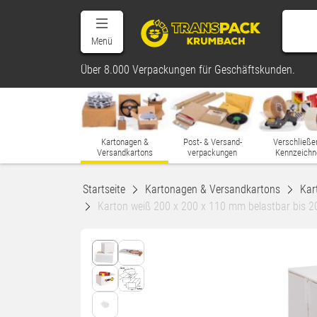
Menü
Über 8.000 Verpackungen für Geschäftskunden.
Kartonagen &
Post- & Versand-
Verschließe
Versandkartons
verpackungen
Kennzeichn
Startseite
Kartonagen & Versandkartons
Kar
Karton weiß 200 x 200 x 110 mm belastbar bis 2