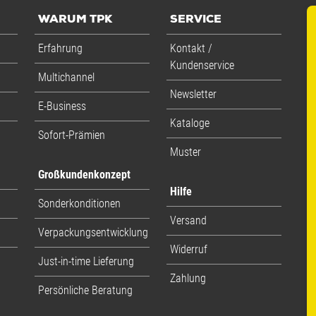
WARUM TPK
SERVICE
0201
Erfahrung
Kontakt /
0,88 m
Kundenservice
Multichannel
5,45 ltr
Newsletter
E-Business
PS
1,09 kg
Kataloge
0,91 kg
Sofort-Prämien
Muster
Großkundenkonzept
Päckchen M
Paket 2 kg
Hilfe
Sonderkonditionen
Versand
Paket XS
Paket XS
Verpackungsentwicklung
Widerruf
Just-in-time Lieferung
Päckchen
Maxibrief Plus
Zahlung
4,4 ltr
Persönliche Beratung