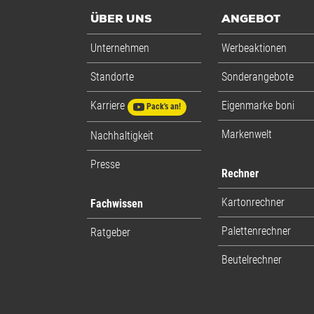
ÜBER UNS
ANGEBOT
Ausstattung
FEFCO-Typ
Unternehmen
Werbeaktionen
Transport
Gurtmaß
Standorte
Sonderangebote
Frachtvolumen
Karriere
Eigenmarke boni
Volumengewicht DHL/DPD/U
Pack's an!
Volumengewicht Hermes/GLS
Markenwelt
Nachhaltigkeit
Presse
Anwendung
Für Porto
Rechner
Kartonrechner
Fachwissen
Palettenrechner
Ratgeber
Beutelrechner
Füllvolumen