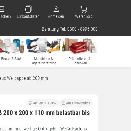
lschein
Einkaufslisten
Anmelden
Warenkorb
Beratung Tel. 0800 - 8995 000
, Beutel & Säcke
Maschinen &
Präsentieren &
Lagerausstattung
Schenken
 aus Wellpappe ab 200 mm
Art.-Nr. 1.15352
Auf Einkaufsliste
ß 200 x 200 x 110 mm belastbar bis
nn es um hochwertige Optik geht - Weiße Kartons