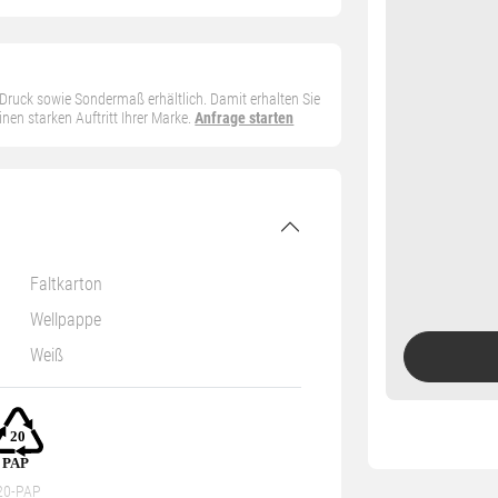
n Druck sowie Sondermaß erhältlich. Damit erhalten Sie
en starken Auftritt Ihrer Marke.
Anfrage starten
Faltkarton
Wellpappe
Weiß
20-PAP