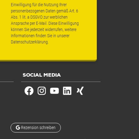
Einwilligung für die Nutzung Ihrer
personenbezogenen Daten gemäß Art. 6
Abs. 1 lit. a DSGVO zur werblichen
Ansprache per E-Mail. Diese Einwilligung
können Sie jederzeit widerrufen, weitere
Informationen finden Sie in unserer
Datenschutzerklärung
.
SOCIAL MEDIA
Rezension schreiben