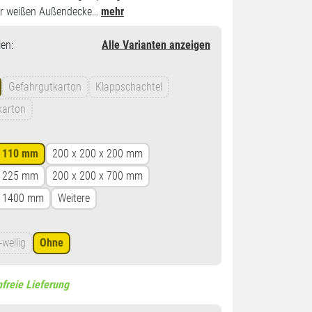
er weißen Außendecke…
mehr
en
:
Alle Varianten anzeigen
Gefahrgutkarton
Klappschachtel
karton
x 110 mm
200 x 200 x 200 mm
x 225 mm
200 x 200 x 700 mm
x 1400 mm
Weitere
-wellig
Ohne
freie Lieferung