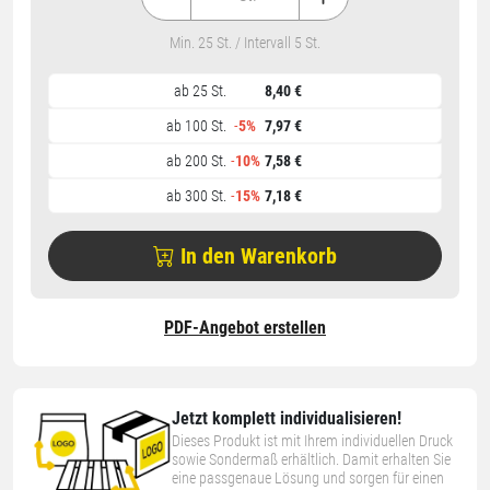
Min. 25 St. / Intervall 5 St.
ab 25 St.
8,40 €
ab 100 St.
-
5%
7,97 €
ab 200 St.
-
10%
7,58 €
ab 300 St.
-
15%
7,18 €
In den Warenkorb
PDF-Angebot erstellen
Jetzt komplett individualisieren!
Dieses Produkt ist mit Ihrem individuellen Druck
sowie Sondermaß erhältlich. Damit erhalten Sie
eine passgenaue Lösung und sorgen für einen