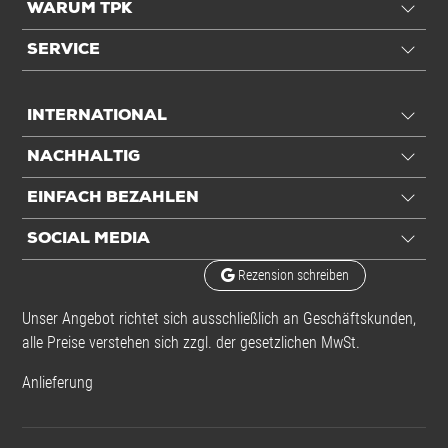
WARUM TPK
Wellenart
B-Welle
SERVICE
Ausstattung
INTERNATIONAL
FEFCO-Typ
0320
NACHHALTIG
Anwendung
EINFACH BEZAHLEN
Für Höhe
max. 2300 mm
SOCIAL MEDIA
Rezension schreiben
Einheiten
Unser Angebot richtet sich ausschließlich an Geschäftskunden,
alle Preise verstehen sich zzgl. der gesetzlichen MwSt.
Einheiten
Stück: 1 Stück / 1,018 kg
Anlieferung
Alle Angaben ohne Gewähr, Druckfehler vorbehalten.